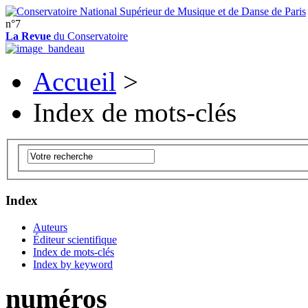
n°7
La Revue
du Conservatoire
Accueil
>
Index de mots-clés
Index
Auteurs
Éditeur scientifique
Index de mots-clés
Index by keyword
numéros