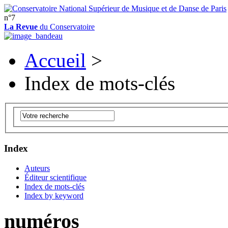
n°7
La Revue
du Conservatoire
Accueil
>
Index de mots-clés
Index
Auteurs
Éditeur scientifique
Index de mots-clés
Index by keyword
numéros