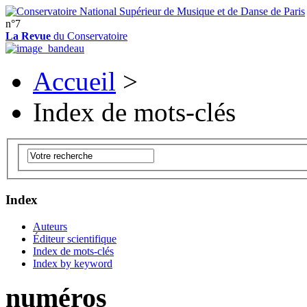
n°7
La Revue
du Conservatoire
Accueil
>
Index de mots-clés
Index
Auteurs
Éditeur scientifique
Index de mots-clés
Index by keyword
numéros