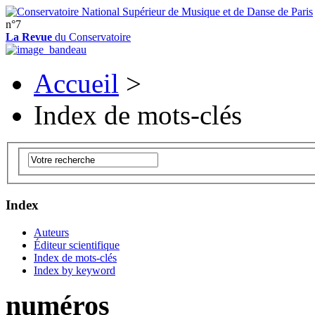
n°7
La Revue
du Conservatoire
Accueil
>
Index de mots-clés
Index
Auteurs
Éditeur scientifique
Index de mots-clés
Index by keyword
numéros