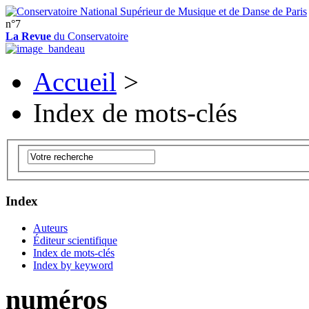
n°7
La Revue
du Conservatoire
Accueil
>
Index de mots-clés
Index
Auteurs
Éditeur scientifique
Index de mots-clés
Index by keyword
numéros