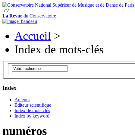
n°7
La Revue
du Conservatoire
Accueil
>
Index de mots-clés
Index
Auteurs
Éditeur scientifique
Index de mots-clés
Index by keyword
numéros