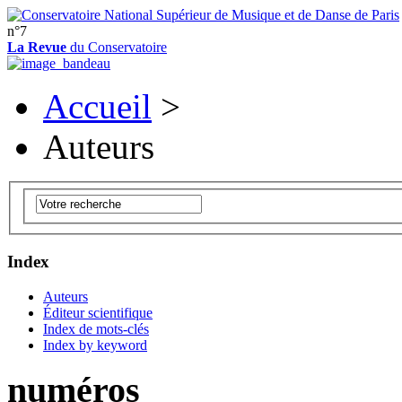
n°7
La Revue
du Conservatoire
Accueil
>
Auteurs
Index
Auteurs
Éditeur scientifique
Index de mots-clés
Index by keyword
numéros