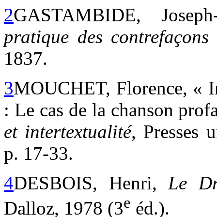
2
GASTAMBIDE, Joseph
pratique des contrefaçons
1837.
3
MOUCHET, Florence, « Inte
: Le cas de la chanson pro
et intertextualité
, Presses 
p. 17-33.
4
DESBOIS, Henri,
Le Dr
e
Dalloz, 1978 (3
éd.).