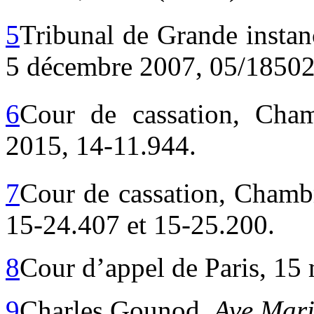
5
Tribunal de Grande instan
5 décembre 2007, 05/18502
6
Cour de cassation, Cham
2015, 14-11.944.
7
Cour de cassation, Chambr
15-24.407 et 15-25.200.
8
Cour d’appel de Paris, 15
9
Charles Gounod,
Ave Mar