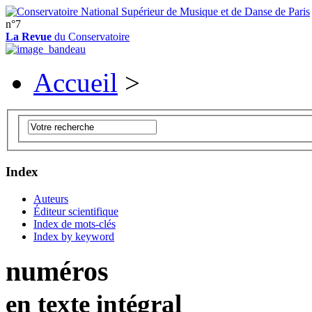
n°7
La Revue
du Conservatoire
Accueil
>
Index
Auteurs
Éditeur scientifique
Index de mots-clés
Index by keyword
numéros
en texte intégral