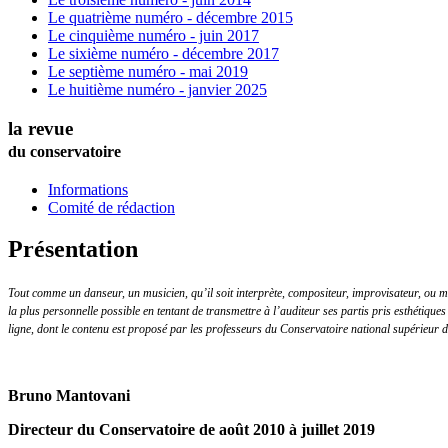
Le quatrième numéro - décembre 2015
Le cinquième numéro - juin 2017
Le sixième numéro - décembre 2017
Le septième numéro - mai 2019
Le huitième numéro - janvier 2025
la revue
du conservatoire
Informations
Comité de rédaction
Présentation
Tout comme un danseur, un musicien, qu’il soit interprète, compositeur, improvisateur, ou mus
la plus personnelle possible en tentant de transmettre à l’auditeur ses partis pris esthétiques 
ligne, dont le contenu est proposé par les professeurs du Conservatoire national supérieur 
Bruno Mantovani
Directeur du Conservatoire de août 2010 à juillet 2019