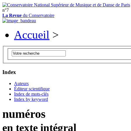
n°7
La Revue
du Conservatoire
Accueil
>
Index
Auteurs
Éditeur scientifique
Index de mots-clés
Index by keyword
numéros
en texte intégral