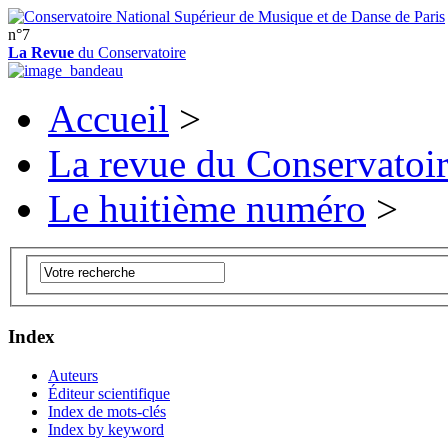
n°7
La Revue
du Conservatoire
Accueil
>
La revue du Conservatoi
Le huitième numéro
>
Index
Auteurs
Éditeur scientifique
Index de mots-clés
Index by keyword