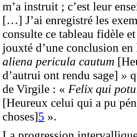
m’a instruit ; c’est leur ens
[…] J’ai enregistré les exe
consulte ce tableau fidèle et 
jouxté d’une conclusion en 
aliena pericula cautum
[He
d’autrui ont rendu sage]
»
q
de Virgile : «
Felix qui pot
[Heureux celui qui a pu péné
choses]
5
».
La progression intervallique