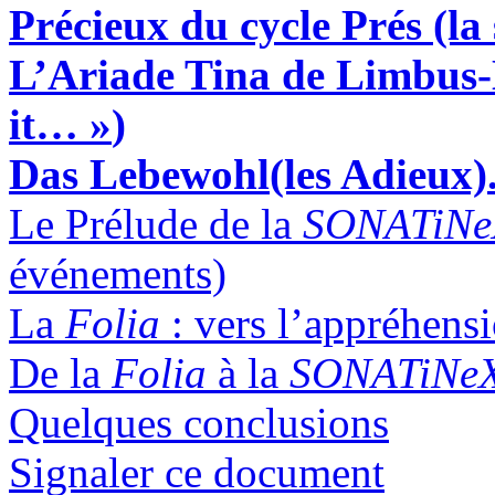
Précieux
du cycle
Prés
(la
L’
Aria
de Tina de
Limbus
it…
»
)
Das Lebewohl
(les Adieux).
Le Prélude de la
SONATiNe
événements)
La
Folia
: vers l’appréhens
De la
Folia
à la
SONATiNe
Quelques conclusions
Signaler ce document