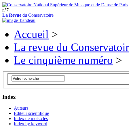
n°7
La Revue
du Conservatoire
Accueil
>
La revue du Conservatoi
Le cinquième numéro
>
Index
Auteurs
Éditeur scientifique
Index de mots-clés
Index by keyword