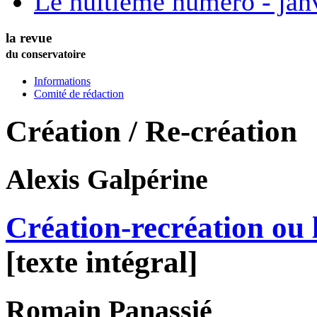
Le huitième numéro - jan
la revue
du conservatoire
Informations
Comité de rédaction
Création / Re-création
Alexis
Galpérine
Création-recréation ou l
[texte intégral]
Romain
Panassié