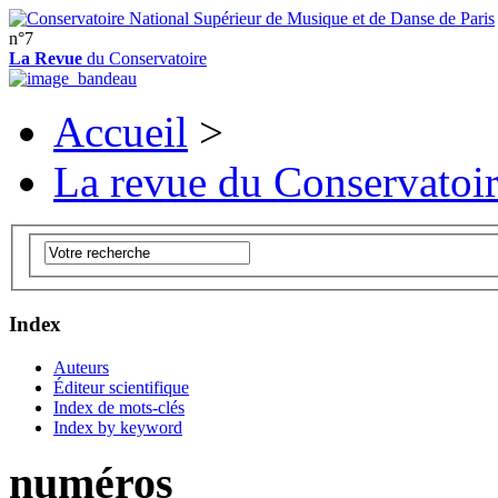
n°7
La Revue
du Conservatoire
Accueil
>
La revue du Conservatoi
Index
Auteurs
Éditeur scientifique
Index de mots-clés
Index by keyword
numéros