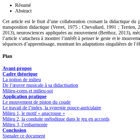
Résumé
Abstract
Cet article est le fruit d’une collaboration croisant la didactique 
transposition didactique (Verret, 1975 ; Chevallard, 1991 ; Terrien, 
2013), neurosciences appliquées au mouvement (Berthoz, 2013), méd
l’article s’attachera à montrer l’intérêt à penser le geste et le mou
séquences d’apprentissage, montrant les adaptations singulières de l’é
Plan
Avant-propos
Cadre théorique
La notion de milieu
De l’œuvre musicale à sa didactisation
Milieu-corps et milieu-soi
Application pratique
Le mouvement de piston du coude
Le travail de l’index, la synergie pouce-auriculaire
Milieu 1, le motif « anacrouse »
Milieu 2, la conduite mélodique dans le jeu en accords
Milieu 3, l’enharmonie
Conclusion
Signaler ce document