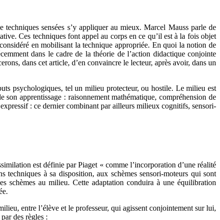
de techniques sensées s’y appliquer au mieux. Marcel Mauss parle de
tative. Ces techniques font appel au corps en ce qu’il est à la fois objet
 considéré en mobilisant la technique appropriée. En quoi la notion de
cemment dans le cadre de la théorie de l’action didactique conjointe
ons, dans cet article, d’en convaincre le lecteur, après avoir, dans un
s psychologiques, tel un milieu protecteur, ou hostile. Le milieu est
s de son apprentissage : raisonnement mathématique, compréhension de
xpressif : ce dernier combinant par ailleurs milieux cognitifs, sensori-
similation est définie par Piaget « comme l’incorporation d’une réalité
ens techniques à sa disposition, aux schèmes sensori-moteurs qui sont
es schèmes au milieu. Cette adaptation conduira à une équilibration
ée.
eu, entre l’élève et le professeur, qui agissent conjointement sur lui,
par des règles :