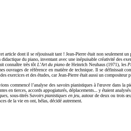
t article dont il se réjouissait tant ! Jean-Pierre était non seulement un
 didactique du piano, inventant avec une inépuisable créativité des exercic
ait connaître très tôt
L’Art du piano
de Heinrich Neuhaus (1971), les
P
s ouvrages de référence en matière de technique. Il se définissait co
s exercices et des études, car Jean-Pierre était aussi un compositeur pl
s avions commencé l’analyse des savoirs pianistiques à l'œuvre dans l
tes en tierces, accords appogiaturés, déplacements... y étaient analysés
ques
, sous-titrés S
avoirs pianistiques en jeu
, autour de deux ou trois œu
nces de la vie en ont, hélas, décidé autrement.