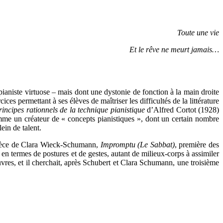
Toute une vie
Et le rêve ne meurt jamais…
 pianiste virtuose – mais dont une dystonie de fonction à la main droite
es permettant à ses élèves de maîtriser les difficultés de la littérature
rincipes rationnels de la technique pianistique
d’Alfred Cortot (1928)
mme un créateur de « concepts pianistiques », dont un certain nombre
ein de talent.
a pièce de Clara Wieck-Schumann,
Impromptu (Le Sabbat)
, première des
 en termes de postures et de gestes, autant de milieux-corps à assimiler
vres, et il cherchait, après Schubert et Clara Schumann, une troisième