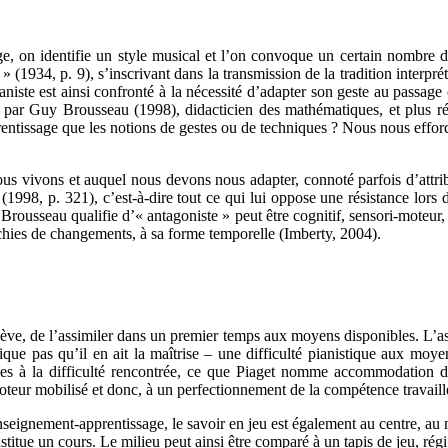
e, on identifie un style musical et l’on convoque un certain nombre 
» (1934, p. 9), s’inscrivant dans la transmission de la tradition interpré
aniste est ainsi confronté à la nécessité d’adapter son geste au passage
se par Guy Brousseau (1998), didacticien des mathématiques, et plus ré
ntissage que les notions de gestes ou de techniques ? Nous nous efforcer
s vivons et auquel nous devons nous adapter, connoté parfois d’attribut
1998, p. 321), c’est-à-dire tout ce qui lui oppose une résistance lor
rousseau qualifie d’« antagoniste » peut être cognitif, sensori-moteur, e
rchies de changements, à sa forme temporelle (Imberty, 2004).
élève, de l’assimiler dans un premier temps aux moyens disponibles. L’as
lique pas qu’il en ait la maîtrise – une difficulté pianistique aux moy
mes à la difficulté rencontrée, ce que Piaget nomme accommodation d
eur mobilisé et donc, à un perfectionnement de la compétence travaill
gnement-apprentissage, le savoir en jeu est également au centre, au mili
titue un cours. Le milieu peut ainsi être comparé à un tapis de jeu, régi 