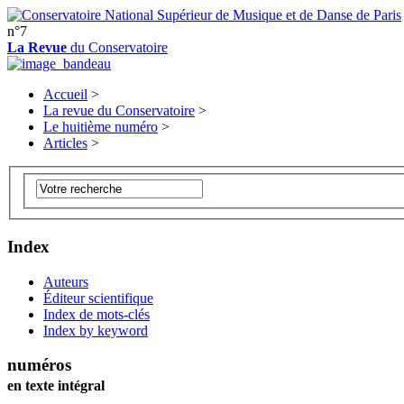
n°7
La Revue
du Conservatoire
Accueil
>
La revue du Conservatoire
>
Le huitième numéro
>
Articles
>
Index
Auteurs
Éditeur scientifique
Index de mots-clés
Index by keyword
numéros
en texte intégral