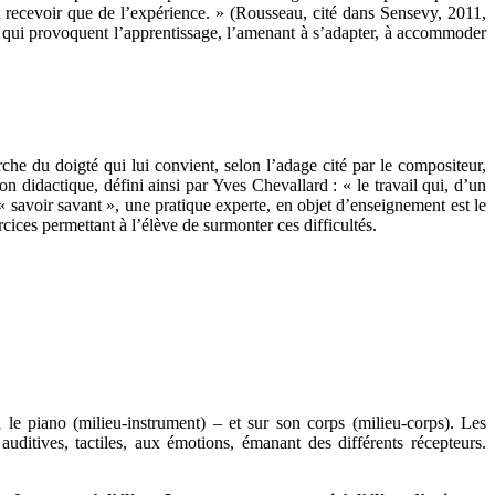
 recevoir que de l’expérience. » (Rousseau, cité dans Sensevy, 2011,
uit, qui provoquent l’apprentissage, l’amenant à s’adapter, à accommoder
he du doigté qui lui convient, selon l’adage cité par le compositeur,
n didactique, défini ainsi par Yves Chevallard : « le travail qui, d’un
« savoir savant », une pratique experte, en objet d’enseignement est le
rcices permettant à l’élève de surmonter ces difficultés.
i le piano (milieu-instrument) – et sur son corps (milieu-corps). Les
uditives, tactiles, aux émotions, émanant des différents récepteurs.