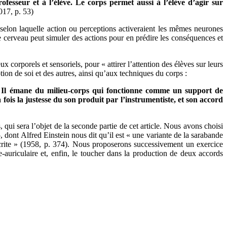
ofesseur et à l’élève. Le corps permet aussi à l’élève d’agir sur
017, p. 53)
 selon laquelle action ou perceptions activeraient les mêmes neurones
 le cerveau peut simuler des actions pour en prédire les conséquences et
 corporels et sensoriels, pour « attirer l’attention des élèves sur leurs
ption de soi et des autres, ainsi qu’aux techniques du corps :
ce. Il émane du milieu-corps qui fonctionne comme un support de
ois la justesse du son produit par l’instrumentiste, et son accord
qui sera l’objet de la seconde partie de cet article. Nous avons choisi
ont Alfred Einstein nous dit qu’il est « une variante de la sarabande
crite » (1958, p. 374). Nous proposerons successivement un exercice
-auriculaire et, enfin, le toucher dans la production de deux accords