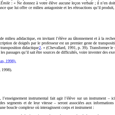
’
Émile
: « Ne donnez à votre élève aucune leçon verbale ; il n’en doit
tance que lui offre ce milieu antagoniste et les rétroactions qu’il prod
milieu adidactique, en invitant l’élève au tâtonnement et à la recherc
iption de doigtés par le professeur est un premier geste de transpositio
 transposition didactique
2
. » (Chevallard, 1991, p. 39). Transformer le 
es passages qu’il sait être sources de difficultés, voire inventer des exe
, 1998).
s, l’enseignement instrumental fait agir l’élève sur un instrument – ic
es segments et de leur vitesse – seront associées aux informations a
i une boucle complexe où interagissent corps et instrument :