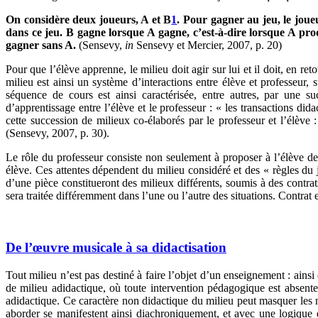
On considère deux joueurs, A et B
1
. Pour gagner au jeu, le joue
dans ce jeu. B gagne lorsque A gagne, c’est-à-dire lorsque A pr
gagner sans A.
(Sensevy,
in
Sensevy et Mercier, 2007, p. 20)
Pour que l’élève apprenne, le milieu doit agir sur lui et il doit, en re
milieu est ainsi un système d’interactions entre élève et professeur,
séquence de cours est ainsi caractérisée, entre autres, par une s
d’apprentissage entre l’élève et le professeur : « les transactions d
cette succession de milieux co-élaborés par le professeur et l’élève
(Sensevy, 2007, p. 30).
Le rôle du professeur consiste non seulement à proposer à l’élève des 
élève. Ces attentes dépendent du milieu considéré et des « règles du 
d’une pièce constitueront des milieux différents, soumis à des contra
sera traitée différemment dans l’une ou l’autre des situations. Contrat 
De l’œuvre musicale à sa didactisation
Tout milieu n’est pas destiné à faire l’objet d’un enseignement : ainsi 
de milieu adidactique, où toute intervention pédagogique est absente.
adidactique. Ce caractère non didactique du milieu peut masquer les no
aborder se manifestent ainsi diachroniquement, et avec une logique 