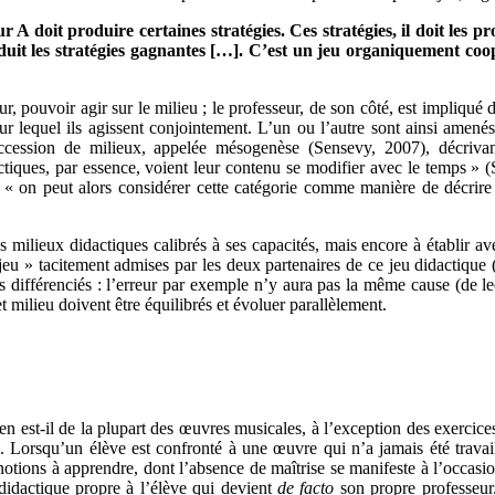
ur A doit produire certaines stratégies. Ces stratégies, il doit le
oduit les stratégies gagnantes […]. C’est un jeu organiquement coo
tour, pouvoir agir sur le milieu ; le professeur, de son côté, est impliqué
 sur lequel ils agissent conjointement. L’un ou l’autre sont ainsi amen
uccession de milieux, appelée mésogenèse (Sensevy, 2007), décrivant 
idactiques, par essence, voient leur contenu se modifier avec le temps 
 : « on peut alors considérer cette catégorie comme manière de décrire
milieux didactiques calibrés à ses capacités, mais encore à établir avec
jeu » tacitement admises par les deux partenaires de ce jeu didactique (
ts différenciés : l’erreur par exemple n’y aura pas la même cause (de 
et milieu doivent être équilibrés et évoluer parallèlement.
en est-il de la plupart des œuvres musicales, à l’exception des exercices
 Lorsqu’un élève est confronté à une œuvre qui n’a jamais été travaill
tions à apprendre, dont l’absence de maîtrise se manifeste à l’occasion 
didactique propre à l’élève qui devient
de facto
son propre professeur.