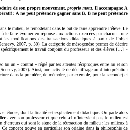
s produire de son propre mouvement,
proprio motu
. Il accompagne A
pératif : A ne peut prétendre gagner sans B, B ne peut prétendre
 dans le milieu, le remodelant dans le but de faire apprendre l’élève. Le
és à le faire évoluer en réponse aux actions exercées par chacun : une
les modifications des transactions didactiques à partir de l’objet
» (Sensevy, 2007, p. 30). La catégorie de mésogenèse permet de décrire
 spécifiquement le travail conjoint du professeur et des élèves […] »
 lui un « contrat » réglé par les attentes réciproques entre lui et son
Sensevy, 2007). Ainsi, une activité de déchiffrage ou d’interprétation
lecture dans la première, de mémoire, par exemple, pour la seconde) et
 et études, dont la finalité est explicitement didactique. On parle alors
ée avec son professeur et que celui-ci n’intervient pas, le milieu est
d’erreurs qui sont le signe de la rétroaction du milieu : les milieux à
 Ce concept trouve en particulier son origine dans la philosophie de