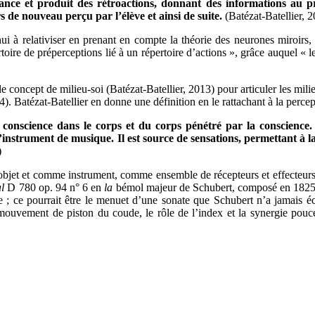
tance et produit des rétroactions, donnant des informations au pr
s de nouveau perçu par l’élève et ainsi de suite.
(Batézat-Batellier, 2
hui à relativiser en prenant en compte la théorie des neurones miroirs,
rtoire de préperceptions lié à un répertoire d’actions », grâce auquel «
oncept de milieu-soi (Batézat-Batellier, 2013) pour articuler les milieux
54). Batézat-Batellier en donne une définition en le rattachant à la perce
e la conscience dans le corps et du corps pénétré par la conscien
strument de musique. Il est source de sensations, permettant à la f
)
 objet et comme instrument, comme ensemble de récepteurs et effecteurs, 
l
D 780 op. 94 n° 6 en
la
bémol majeur de Schubert, composé en 1825, d
e ; ce pourrait être le menuet d’une sonate que Schubert n’a jamais é
e mouvement de piston du coude, le rôle de l’index et la synergie pouce