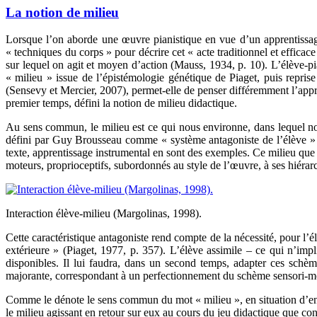
La notion de milieu
Lorsque l’on aborde une œuvre pianistique en vue d’un apprentissag
« techniques du corps » pour décrire cet « acte traditionnel et efficace 
sur lequel on agit et moyen d’action (Mauss, 1934, p. 10). L’élève-pi
« milieu » issue de l’épistémologie génétique de Piaget, puis repri
(Sensevy et Mercier, 2007), permet-elle de penser différemment l’appre
premier temps, défini la notion de milieu didactique.
Au sens commun, le milieu est ce qui nous environne, dans lequel nou
défini par Guy Brousseau comme « système antagoniste de l’élève » (
texte, apprentissage instrumental en sont des exemples. Ce milieu que B
moteurs, proprioceptifs, subordonnés au style de l’œuvre, à ses hiéra
Interaction élève-milieu (Margolinas, 1998).
Cette caractéristique antagoniste rend compte de la nécessité, pour l’
extérieure » (Piaget, 1977, p. 357). L’élève assimile – ce qui n’imp
disponibles. Il lui faudra, dans un second temps, adapter ces schè
majorante, correspondant à un perfectionnement du schème sensori-mot
Comme le dénote le sens commun du mot « milieu », en situation d’ensei
le milieu agissant en retour sur eux au cours du jeu didactique que cons