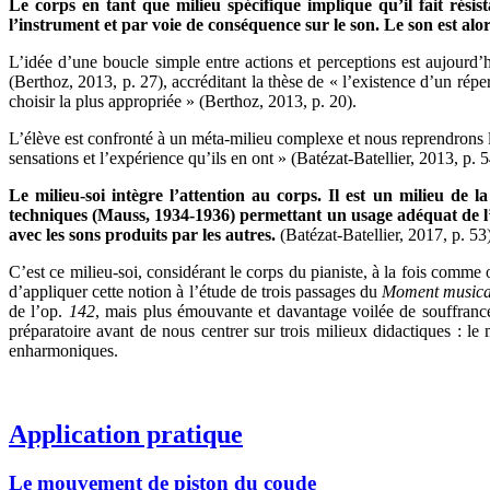
Le corps en tant que milieu spécifique implique qu’il fait résis
l’instrument et par voie de conséquence sur le son. Le son est alor
L’idée d’une boucle simple entre actions et perceptions est aujourd’
(Berthoz, 2013, p. 27), accréditant la thèse de « l’existence d’un répe
choisir la plus appropriée » (Berthoz, 2013, p. 20).
L’élève est confronté à un méta-milieu complexe et nous reprendrons le c
sensations et l’expérience qu’ils en ont » (Batézat-Batellier, 2013, p. 
Le milieu-soi intègre l’attention au corps. Il est un milieu d
techniques (Mauss, 1934-1936) permettant un usage adéquat de l’in
avec les sons produits par les autres.
(Batézat-Batellier, 2017, p. 53
C’est ce milieu-soi, considérant le corps du pianiste, à la fois comme
d’appliquer cette notion à l’étude de trois passages du
Moment musica
de l’op.
142
, mais plus émouvante et davantage voilée de souffranc
préparatoire avant de nous centrer sur trois milieux didactiques : l
enharmoniques.
Application pratique
Le mouvement de piston du coude