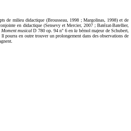
cepts de milieu didactique (Brousseau, 1998 ; Margolinas, 1998) et de
conjointe en didactique (Sensevy et Mercier, 2007 ; Batézat-Batellier,
u
Moment musical
D 780 op. 94 n° 6 en
la
bémol majeur de Schubert,
u. Il pourra en outre trouver un prolongement dans des observations de
agnent.