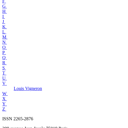
F
G
H
I
J
K
L
M
N
O
P
Q
R
S
T
U
V
Louis
Vigneron
W
X
Y
Z
ISSN 2265-2876