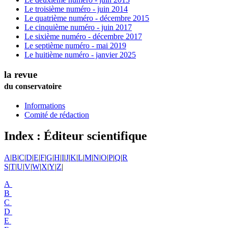
Le troisième numéro - juin 2014
Le quatrième numéro - décembre 2015
Le cinquième numéro - juin 2017
Le sixième numéro - décembre 2017
Le septième numéro - mai 2019
Le huitième numéro - janvier 2025
la revue
du conservatoire
Informations
Comité de rédaction
Index : Éditeur scientifique
A
|
B
|
C
|
D
|
E
|
F
|
G
|
H
|
I
|
J
|
K
|
L
|
M
|
N
|
O
|
P
|
Q
|
R
S
|
T
|
U
|
V
|
W
|
X
|
Y
|
Z
|
A
B
C
D
E