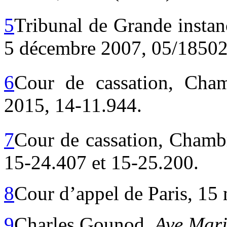
5
Tribunal de Grande instan
5 décembre 2007, 05/18502
6
Cour de cassation, Cham
2015, 14-11.944.
7
Cour de cassation, Chambr
15-24.407 et 15-25.200.
8
Cour d’appel de Paris, 15
9
Charles Gounod,
Ave Mar