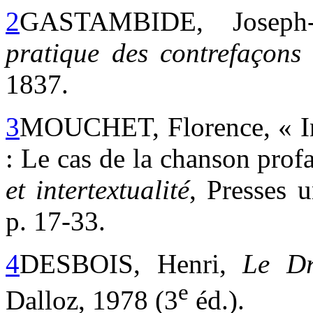
2
GASTAMBIDE, Joseph
pratique des contrefaçons
1837.
3
MOUCHET, Florence, « Inte
: Le cas de la chanson pro
et intertextualité
, Presses 
p. 17-33.
4
DESBOIS, Henri,
Le Dr
e
Dalloz, 1978 (3
éd.).