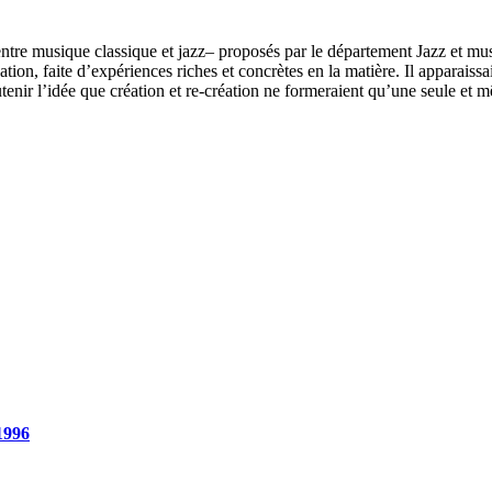
 entre musique classique et jazz– proposés par le département Jazz et m
éation, faite d’expériences riches et concrètes en la matière. Il apparais
enir l’idée que création et re-création ne formeraient qu’une seule et m
1996