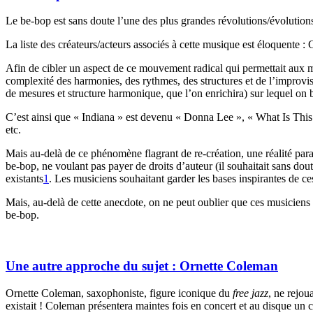
Le be-bop est sans doute l’une des plus grandes révolutions/évolutions 
La liste des créateurs/acteurs associés à cette musique est éloquen
Afin de cibler un aspect de ce mouvement radical qui permettait aux 
complexité des harmonies, des rythmes, des structures et de l’improvi
de mesures et structure harmonique, que l’on enrichira) sur lequel on
C’est ainsi que « Indiana » est devenu « Donna Lee », « What Is Th
etc.
Mais au-delà de ce phénomène flagrant de re-création, une réalité para
be-bop, ne voulant pas payer de droits d’auteur (il souhaitait sans do
existants
1
. Les musiciens souhaitant garder les bases inspirantes de c
Mais, au-delà de cette anecdote, on ne peut oublier que ces musiciens œ
be-bop.
Une autre approche du sujet : Ornette Coleman
Ornette Coleman, saxophoniste, figure iconique du
free jazz
, ne rejou
existait ! Coleman présentera maintes fois en concert et au disque un 