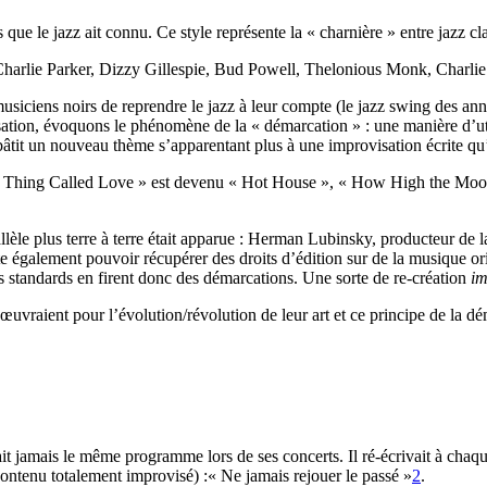
que le jazz ait connu. Ce style représente la « charnière » entre jazz cl
te : Charlie Parker, Dizzy Gillespie, Bud Powell, Thelonious Monk, Cha
musiciens noirs de reprendre le jazz à leur compte (le jazz swing des 
sation, évoquons le phénomène de la « démarcation » : une manière d’ut
 bâtit un nouveau thème s’apparentant plus à une improvisation écrite q
is Thing Called Love » est devenu « Hot House », « How High the Moo
llèle plus terre à terre était apparue : Herman Lubinsky, producteur de 
ute également pouvoir récupérer des droits d’édition sur de la musique 
es standards en firent donc des démarcations. Une sorte de re-création
im
uvraient pour l’évolution/révolution de leur art et ce principe de la dé
ait jamais le même programme lors de ses concerts. Il ré-écrivait à chaq
contenu totalement improvisé) :« Ne jamais rejouer le passé »
2
.