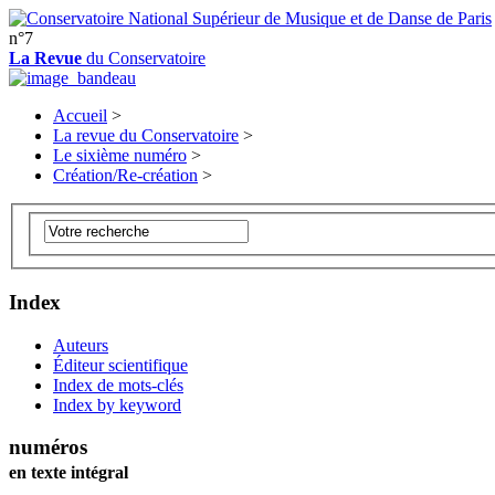
n°7
La Revue
du Conservatoire
Accueil
>
La revue du Conservatoire
>
Le sixième numéro
>
Création/Re-création
>
Index
Auteurs
Éditeur scientifique
Index de mots-clés
Index by keyword
numéros
en texte intégral