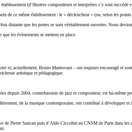
tablissement (d’illustres compositeurs et interprètes s’y sont succédé e
n de ce même établissement : le « déclencheur » (ou, selon les points de 
ois distante que les portes se sont véritablement ouvertes. Nous devion
ur que les évènements se mettent en place.
rier et, actuellement, Bruno Mantovani – ont toujours encouragé et sou
richesse artistique et pédagogique.
s depuis 2004, contrebassiste de jazz et compositeur, est lui-même précu
iculièrement, de la musique contemporaine, ont contribué à développer e
 élève de Pierre Sancan puis d’Aldo Ciccolini au CNSM de Paris dans les
nt.