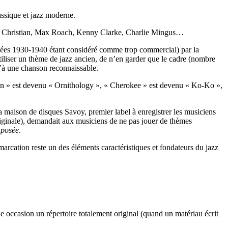
assique et jazz moderne.
rlie Christian, Max Roach, Kenny Clarke, Charlie Mingus…
années 1930-1940 étant considéré comme trop commercial) par la
iliser un thème de jazz ancien, de n’en garder que le cadre (nombre
u’à une chanson reconnaissable.
n » est devenu « Ornithology », « Cherokee » est devenu « Ko-Ko »,
la maison de disques Savoy, premier label à enregistrer les musiciens
originale), demandait aux musiciens de ne pas jouer de thèmes
posée
.
marcation reste un des éléments caractéristiques et fondateurs du jazz
ue occasion un répertoire totalement original (quand un matériau écrit