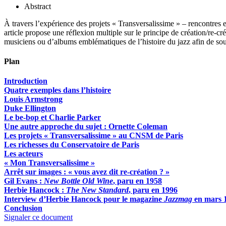
Abstract
À travers l’expérience des projets « Transversalissime » – rencontres
article propose une réflexion multiple sur le principe de création/re-cr
musiciens ou d’albums emblématiques de l’histoire du jazz afin de sout
Plan
Introduction
Quatre exemples dans l’histoire
Louis Armstrong
Duke Ellington
Le be-bop et Charlie Parker
Une autre approche du sujet : Ornette Coleman
Les projets « Transversalissime » au CNSM de Paris
Les richesses du Conservatoire de Paris
Les acteurs
« Mon Transversalissime »
Arrêt sur images : « vous avez dit re-création ? »
Gil Evans :
New Bottle Old Wine
, paru en 1958
Herbie Hancock :
The New Standard
, paru en 1996
Interview d’Herbie Hancock pour le magazine
Jazzmag
en mars 
Conclusion
Signaler ce document