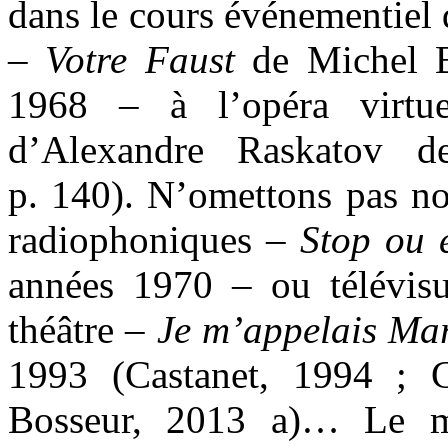
dans le cours événementiel 
–
Votre Faust
de Michel B
1968 – à l’opéra virtu
d’Alexandre Raskatov d
p. 140). N’omettons pas no
radiophoniques –
Stop ou 
années 1970 – ou télévisue
théâtre –
Je m’appelais
Mar
1993 (Castanet, 1994 ; C
Bosseur, 2013 a)… Le mir