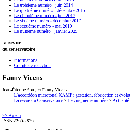
Le troisième numéro - juin 2014
Le quatrième numéro - décembre 2015
Le cinquième numéro - juin 2017
Le sixième numéro - décembre 2017
Le septième numéro - mai 2019
Le huitième numéro - janvier 2025
la revue
du conservatoire
Informations
Comité de rédaction
Fanny
Vicens
Jean-Étienne
Sotty
et
Fanny
Vicens
L’accordéon microtonal XAMP : gestation, fabrication et évolu
La revue du Conservatoire
>
Le cinquième numéro
>
Actualité
>> Auteur
ISSN 2265-2876