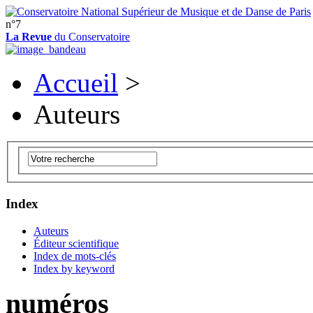
n°7
La Revue
du Conservatoire
Accueil
>
Auteurs
Index
Auteurs
Éditeur scientifique
Index de mots-clés
Index by keyword
numéros