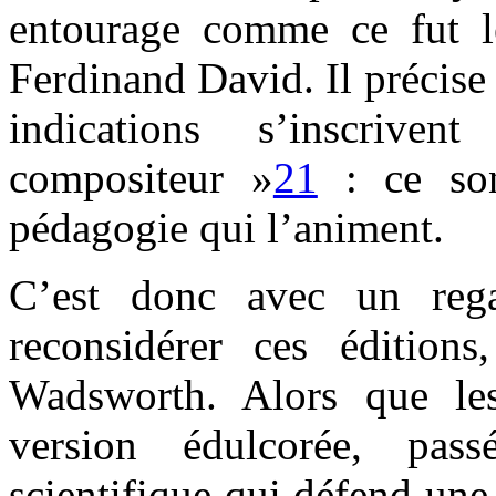
entourage comme ce fut 
Ferdinand David. Il précise 
indications s’inscriv
compositeur »
21
: ce son
pédagogie qui l’animent.
C’est donc avec un rega
reconsidérer ces édition
Wadsworth. Alors que le
version édulcorée, pass
scientifique qui défend une 