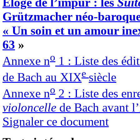
Éloge de l’impur : les
Suit
Grützmacher néo-baroque
« Un soin et un amour in
63
»
o
Annexe n
1 : Liste des édi
e
de Bach au XIX
siècle
o
Annexe n
2 : Liste des en
violoncelle
de Bach avant l’
Signaler ce document