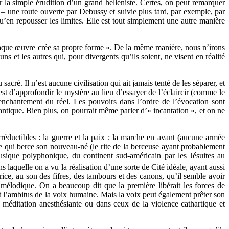
r la simple érudition d’un grand helléniste. Certes, on peut remarquer
– une route ouverte par Debussy et suivie plus tard, par exemple, par
’en repousser les limites. Elle est tout simplement une autre manière
 chaque œuvre crée sa propre forme ». De la même manière, nous n’irons
s et les autres qui, pour divergents qu’ils soient, ne visent en réalité
acré. Il n’est aucune civilisation qui ait jamais tenté de les séparer, et
est d’approfondir le mystère au lieu d’essayer de l’éclaircir (comme le
enchantement du réel. Les pouvoirs dans l’ordre de l’évocation sont
antique. Bien plus, on pourrait même parler d’« incantation », et on ne
réductibles : la guerre et la paix ; la marche en avant (aucune armée
ère qui berce son nouveau-né (le rite de la berceuse ayant probablement
usique polyphonique, du continent sud-américain par les Jésuites au
laquelle on a vu la réalisation d’une sorte de Cité idéale, ayant aussi
rice, au son des fifres, des tambours et des canons, qu’il semble avoir
 mélodique. On a beaucoup dit que la première libérait les forces de
ent l’ambitus de la voix humaine. Mais la voix peut également prêter son
a méditation anesthésiante ou dans ceux de la violence cathartique et