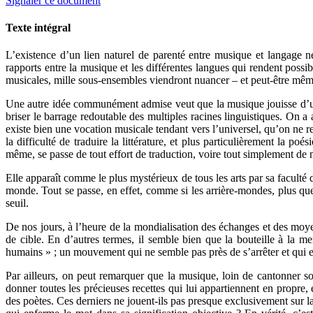
Signaler ce document
Texte intégral
L’existence d’un lien naturel de parenté entre musique et langage n
rapports entre la musique et les différentes langues qui rendent pos
musicales, mille sous-ensembles viendront nuancer – et peut-être même 
Une autre idée communément admise veut que la musique jouisse d’une a
briser le barrage redoutable des multiples racines linguistiques. On a
existe bien une vocation musicale tendant vers l’universel, qu’on ne re
la difficulté de traduire la littérature, et plus particulièrement la p
même, se passe de tout effort de traduction, voire tout simplement de 
Elle apparaît comme le plus mystérieux de tous les arts par sa faculté 
monde. Tout se passe, en effet, comme si les arrière-mondes, plus que
seuil.
De nos jours, à l’heure de la mondialisation des échanges et des moyen
de cible. En d’autres termes, il semble bien que la bouteille à la me
humains » ; un mouvement qui ne semble pas près de s’arrêter et qui 
Par ailleurs, on peut remarquer que la musique, loin de cantonner son 
donner toutes les précieuses recettes qui lui appartiennent en propre,
des poètes. Ces derniers ne jouent-ils pas presque exclusivement sur l