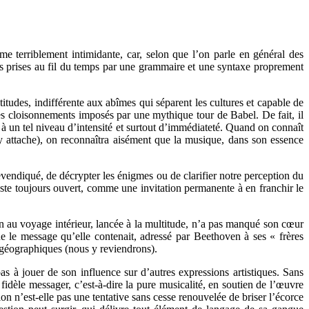
e terriblement intimidante, car, selon que l’on parle en général des
es prises au fil du temps par une grammaire et une syntaxe proprement
tudes, indifférente aux abîmes qui séparent les cultures et capable de
 les cloisonnements imposés par une mythique tour de Babel. De fait, il
s à un tel niveau d’intensité et surtout d’immédiateté. Quand on connaît
i s’y attache), on reconnaîtra aisément que la musique, dans son essence
revendiqué, de décrypter les énigmes ou de clarifier notre perception du
este toujours ouvert, comme une invitation permanente à en franchir le
ion au voyage intérieur, lancée à la multitude, n’a pas manqué son cœur
que le message qu’elle contenait, adressé par Beethoven à ses « frères
 géographiques (nous y reviendrons).
pas à jouer de son influence sur d’autres expressions artistiques. Sans
fidèle messager, c’est-à-dire la pure musicalité, en soutien de l’œuvre
n n’est-elle pas une tentative sans cesse renouvelée de briser l’écorce