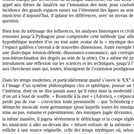
appel aux thèses de Janáček sur l’intonation des mots pour confort
incidence des grands espaces russes sur l’étirement des lignes au sein d
musiciens d’aujourd’hui, d’aplanir les différences, avec un niveau de r
question.
Bien loin du métissage des influences, les analyses historiques et civi
remonter jusqu’à Pythagore pour comprendre cette méthode (par ailleu
hypothétique nombre d’or ou tout autre avatar de la « mystique des
l’espace galiléen s’ouvrait à de nouvelles dimensions. Autre exemple bi
une dialectique tension-détente, dissonance-consonance, qui corres
non-hiérarchisation des degrés au sein de la série). On a même été j
introduisent une réflexion sur les sciences et les techniques, jusqu’à
aux chercheurs mais qui, toutes, témoignent de l’extension prodigieuse
e
Dans les temps modernes, et particulièrement quand s’ouvre le XX
s
à l’image d’un système philosophique clos et sphérique, pousse un 
l’intérieur, dont on ne dira jamais assez qu’il entra dans la modernité
d’un art à bout de souffle. « Bouteille à la mer » (Adorno), « crépus
perde pas de vue – conviction toute personnelle – que Schönberg es
démarche musicale toute germanique (pour laquelle toutes les musique
mise au pas, romaine et palestrinienne, des musiques jugée déviantes, 
la même manière, il jugera sévèrement le défrichage et la coupe réglé
les musiciens à aller au-devant des « trésors enfouis de la mémoire »
relâche à une source originelle, celle des temps mythiques où, selo