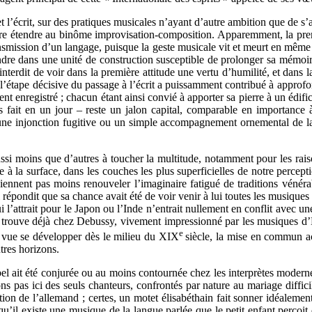
l et l’écrit, sur des pratiques musicales n’ayant d’autre ambition que de
être étendre au binôme improvisation-composition. Apparemment, la p
ransmission d’un langage, puisque la geste musicale vit et meurt en même
ondre dans une unité de construction susceptible de prolonger sa mémoir
as interdit de voir dans la première attitude une vertu d’humilité, et dan
ue l’étape décisive du passage à l’écrit a puissamment contribué à approfo
t enregistré ; chacun étant ainsi convié à apporter sa pierre à un édifi
s fait en un jour – reste un jalon capital, comparable en importance
 une injonction fugitive ou un simple accompagnement ornemental de la
éussi moins que d’autres à toucher la multitude, notamment pour les rai
 à la surface, dans les couches les plus superficielles de notre percepti
iennent pas moins renouveler l’imaginaire fatigué de traditions vénéra
l répondit que sa chance avait été de voir venir à lui toutes les musique
i l’attrait pour le Japon ou l’Inde n’entrait nullement en conflit avec 
 trouve déjà chez Debussy, vivement impressionné par les musiques d’
e
a vue se développer dès le milieu du XIX
siècle, la mise en commun ac
utres horizons.
ait été conjurée ou au moins contournée chez les interprètes modernes, 
ns pas ici des seuls chanteurs, confrontés par nature au mariage diffici
ation de l’allemand ; certes, un motet élisabéthain fait sonner idéalemen
qu’il existe une musique de la langue parlée que le petit enfant perçoit 