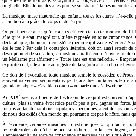
qui enferme le mot dans sa signification objective ? En vérité, c’e
originelle. Elle donne des ailes pour se soustraire à la pesanteur des
La musique, muse maternelle qui enfanta toutes les autres, n’a-t-elle 
aspiration à la grâce du corps et de l’esprit.
On peut penser aussi qu’elle a su s’effacer à tel ou tel moment de l’Hi
sûre qu’elle était, malgré tout, d’être rappelée en toute circonstan
déclarait que, durant un demi-siècle (période qui va de Wagner à Stravi
été le cas ? Par-delà la contagion littéraire, doit-on aussi retenir 
description et de sensation, la musique aurait étendu l’envergure de son
un Mallarmé put affirmer : « Toute âme est une mélodie. » Emprunta
explicitement, elle ajoute au registre de la signification celui de l’évoca
Ce don de l’évocation, toute musique semble le posséder, et Proust
souvent naïvement sentimentale, peut constituer un tabernacle de la m
grande musique – c’est bien connu – ne parle que d’elle-même.
e
Au XIX
siècle, à l’heure de l’éclosion de ce qu’il est convenu d’ap
culture, plus sa veine évocatrice paraît peu à peu gagner en force, j
nourris au lait de traditions populaires spécifiques, aient de nos jours
de nous des exilés d’un monde qui pourtant n’est pas le nôtre, mais qu
À l’évidence, certaines musiques – c’est une question qui fâche – ont
pourrait croire loin d’elle ne peut se réduire à un fait contingent, 
s’apparenter à une sorte de conscience universelle ; la musique étant 