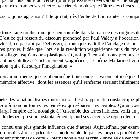
st par la musicalité du verbe qu’une puissance d’évocation et de sugg
 apparences trompeuses et retrouver rien de moins que l’âme des choses.
pas toujours agi ainsi ? Elle qui fut, dès l’aube de l’humanité, la comp
stoire, faire oublier quelque peu son rôle dans la matrice des origines d
ce. C’est ce qui ressort du discours prononcé par Paul Valéry à l’occas
nski, en passant par Debussy), la musique avait tiré l’attelage de tous 
de ces paroles l’idée que, lors de la révolution wagnérienne puis du rév
 sillage jusqu’aux arts plastiques ? Quoi qu’il en soit, nous prenons acte
nt aux philtres d’enchantement wagnériens, le même Mallarmé livrait c
tion, qui a fait surgir l’imagination. »
 remarque même que le phénomène transcende la valeur intrinsèque d’
émoire affective, dont les essences qu’il renferme seraient infiniment 
peler les « nationalismes musicaux », il est frappant de constater que 
usqu’à franchir toutes les barrières qui séparent les peuples. Qu’un
Lie
 élargi l’empire de la nostalgie à l’ensemble des terres habitées, voilà 
i le devient presque instantanément quand ses accents se répercutent dans
 connu une plus grande influence que d’autres. Aujourd’hui, par exemple,
encore moins à un caprice de la mode véhiculé par les moyens planétair
l’agent principal de cette « Internationale des esprits » appelée de ses