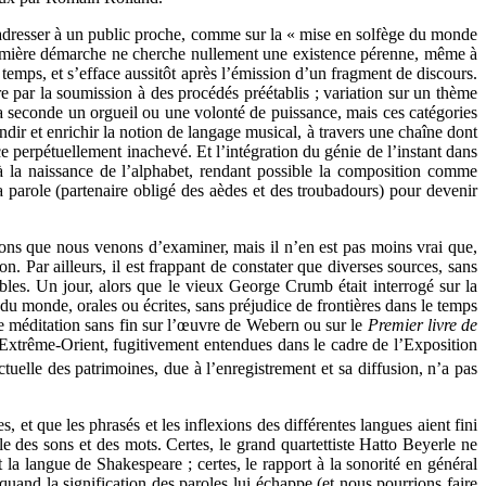
 s’adresser à un public proche, comme sur la « mise en solfège du monde
remière démarche ne cherche nullement une existence pérenne, même à
 temps, et s’efface aussitôt après l’émission d’un fragment de discours.
e par la soumission à des procédés préétablis ; variation sur un thème
s la seconde un orgueil ou une volonté de puissance, mais ces catégories
ndir et enrichir la notion de langage musical, à travers une chaîne dont
ce perpétuellement inachevé. Et l’intégration du génie de l’instant dans
 à la naissance de l’alphabet, rendant possible la composition comme
 parole (partenaire obligé des aèdes et des troubadours) pour devenir
sons que nous venons d’examiner, mais il n’en est pas moins vrai que,
on. Par ailleurs, il est frappant de constater que diverses sources, sans
bles. Un jour, alors que le vieux George Crumb était interrogé sur la
s du monde, orales ou écrites, sans préjudice de frontières dans le temps
une méditation sans fin sur l’œuvre de Webern ou sur le
Premier livre de
Extrême-Orient, fugitivement entendues dans le cadre de l’Exposition
tuelle des patrimoines, due à l’enregistrement et sa diffusion, n’a pas
et que les phrasés et les inflexions des différentes langues aient fini
le des sons et des mots. Certes, le grand quartettiste Hatto Beyerle ne
t la langue de Shakespeare ; certes, le rapport à la sonorité en général
quand la signification des paroles lui échappe (et nous pourrions faire