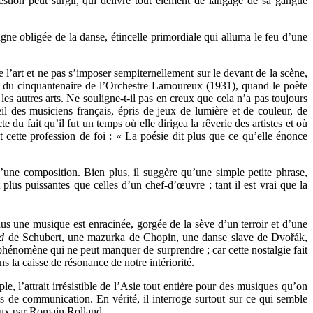
estion peut surgir, qui délivre tout élément de langage de sa gangue
agne obligée de la danse, étincelle primordiale qui alluma le feu d’une
e l’art et ne pas s’imposer sempiternellement sur le devant de la scène,
ion du cinquantenaire de l’Orchestre Lamoureux (1931), quand le poète
les autres arts. Ne souligne-t-il pas en creux que cela n’a pas toujours
eil des musiciens français, épris de jeux de lumière et de couleur, de
 du fait qu’il fut un temps où elle dirigea la rêverie des artistes et où
ette profession de foi : « La poésie dit plus que ce qu’elle énonce
une composition. Bien plus, il suggère qu’une simple petite phrase,
plus puissantes que celles d’un chef-d’œuvre ; tant il est vrai que la
plus une musique est enracinée, gorgée de la sève d’un terroir et d’une
d
de Schubert, une mazurka de Chopin, une danse slave de Dvořák,
un phénomène qui ne peut manquer de surprendre ; car cette nostalgie fait
 la caisse de résonance de notre intériorité.
 l’attrait irrésistible de l’Asie tout entière pour des musiques qu’on
es de communication. En vérité, il interroge surtout sur ce qui semble
 vœux par Romain Rolland.