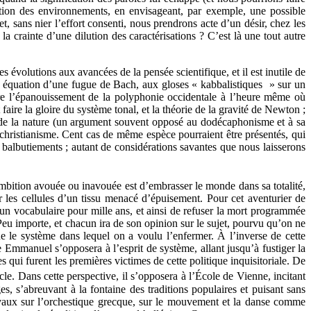
ation des environnements, en envisageant, par exemple, une possible
et, sans nier l’effort consenti, nous prendrons acte d’un désir, chez les
la crainte d’une dilution des caractérisations ? C’est là une tout autre
 évolutions aux avancées de la pensée scientifique, et il est inutile de
en équation d’une fugue de Bach, aux gloses « kabbalistiques » sur un
tre l’épanouissement de la polyphonie occidentale à l’heure même où
aire la gloire du système tonal, et la théorie de la gravité de Newton ;
 de la nature (un argument souvent opposé au dodécaphonisme et à sa
christianisme. Cent cas de même espèce pourraient être présentés, qui
s balbutiements ; autant de considérations savantes que nous laisserons
ambition avouée ou inavouée est d’embrasser le monde dans sa totalité,
les cellules d’un tissu menacé d’épuisement. Pour cet aventurier de
er un vocabulaire pour mille ans, et ainsi de refuser la mort programmée
eu importe, et chacun ira de son opinion sur le sujet, pourvu qu’on ne
 le système dans lequel on a voulu l’enfermer. À l’inverse de cette
Emmanuel s’opposera à l’esprit de système, allant jusqu’à fustiger la
qui furent les premières victimes de cette politique inquisitoriale. De
ècle. Dans cette perspective, il s’opposera à l’École de Vienne, incitant
s, s’abreuvant à la fontaine des traditions populaires et puisant sans
ravaux sur l’orchestique grecque, sur le mouvement et la danse comme