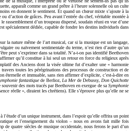
 de la musique, l’interprète ou le virtuose ne sentent-ils pas qu’ils
aguette, apparaît comme un grand prêtre à l’heure solennelle où un culte
 moins en donnent le sentiment. Et quand un chœur mixte s’ajoute à la
e ou d’action de grâces. Peu avant l’entrée du chef, véritable montée à
é le rassemblement d’un troupeau dispersé, soudain réuni en vue d’une
i est spécialement dédiée, capable de fondre les destins individuels dans
sur la nature même de l’art musical, car si la musique est un langage,
 vulgaire ou naïvement sentimentale du terme, n’est rien d’autre qu’un
l’être peut s’exprimer dans sa totalité. N’a-t-on pas identifié Beethoven
firmer qu’il constitue à lui seul un retour en force du religieux après
emplatif des Anciens dont la visée ultime fut d’exalter une « harmonie
à travers toutes les pérégrinations des processus de construction et de
 éternelle et immuable, sans rien affirmer d’explicite, c’est-à-dire en
ymphonie fantastique
de Berlioz,
La Mer
de Debussy,
Don Quichotte
aut se souvenir des mots tracés par Beethoven en exergue de sa
Symphonie
nce réelle », diraient les chrétiens). Elle s’éprouve plus qu’elle ne se
 l’étude d’un unique instrument, dans l’espoir qu’elle offrira un point
pratique et l’enseignement du violon – nous en avons fait mille fois
amp de quatre siècles de musique occidentale, nous ferons le pari d’un