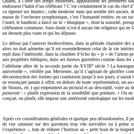
Quand, à l’orée des temps modernes, apparaissent les premières salle
endossent l’habit d’un célébrant ? C’est certainement le cas du chef d’
va égrener ses litanies ; culte moderne mais qui semble très ancien,
masse de l’orchestre symphonique, c’est l’humanité entière, en un racc
l’autel, le hautbois a lancé un
la
« liturgique », dont la sonorité, pre
célébration commune. Sans doute n’est-il aucun rite religieux qui ne fas
un dessein plus vaste et qui les dépasse.
Le détour par l’univers beethovénien, dans la période charnière des a
alors on doit admettre qu’il est essentiellement celui de la vie inté
repli dans l’intériorité, dans la chambre d’écho du « je » de l’artiste-
aux prophètes bibliques, dans ses fureurs guerrières comme dans les ac
e
l’athéisme altier de la seconde partie du XVIII
siècle ? La harangue
universelle », vérifiée par Mersenne, qu’il s’agissait de glorifier co
déconstruction des formes qui conduisent jusqu’à nos jours, n’aurait m
ne renonçant jamais à offrir, en dehors de toute représentation, un 
de Strauss,
etc
.) qui empruntent au pictural et au descriptif, voire au d
pastorale
: « plutôt expression de la sensibilité que peinture. » On ne
conçoit, ou plutôt, elle impose une antériorité ontologique sur les mo
Après ces considérations générales et quelque peu désordonnées, il peu
de vue salutaire sur des questions trop vite survolées ou à peine e
l’expérience –, loin de réduire l’horizon au « petit bout de la lorgn