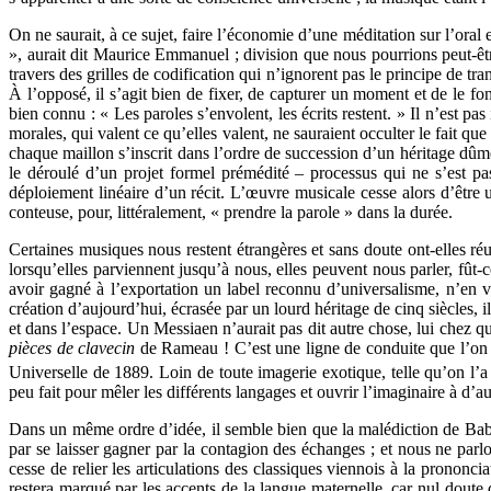
On ne saurait, à ce sujet, faire l’économie d’une méditation sur l’ora
», aurait dit Maurice Emmanuel ; division que nous pourrions peut-
travers des grilles de codification qui n’ignorent pas le principe de t
À l’opposé, il s’agit bien de fixer, de capturer un moment et de le f
bien connu : « Les paroles s’envolent, les écrits restent. » Il n’est p
morales, qui valent ce qu’elles valent, ne sauraient occulter le fait q
chaque maillon s’inscrit dans l’ordre de succession d’un héritage dûmen
le déroulé d’un projet formel prémédité – processus qui ne s’est pa
déploiement linéaire d’un récit. L’œuvre musicale cesse alors d’être
conteuse, pour, littéralement, « prendre la parole » dans la durée.
Certaines musiques nous restent étrangères et sans doute ont-elles r
lorsqu’elles parviennent jusqu’à nous, elles peuvent nous parler, fût-ce
avoir gagné à l’exportation un label reconnu d’universalisme, n’en v
création d’aujourd’hui, écrasée par un lourd héritage de cinq siècles, i
et dans l’espace. Un Messiaen n’aurait pas dit autre chose, lui chez qu
pièces de clavecin
de Rameau ! C’est une ligne de conduite que l’on
Universelle de 1889. Loin de toute imagerie exotique, telle qu’on l’
peu fait pour mêler les différents langages et ouvrir l’imaginaire à d’a
Dans un même ordre d’idée, il semble bien que la malédiction de Babel 
par se laisser gagner par la contagion des échanges ; et nous ne parlo
cesse de relier les articulations des classiques viennois à la prononci
restera marqué par les accents de la langue maternelle, car nul doute 