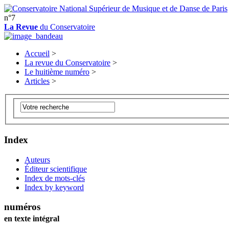
n°7
La Revue
du Conservatoire
Accueil
>
La revue du Conservatoire
>
Le huitième numéro
>
Articles
>
Index
Auteurs
Éditeur scientifique
Index de mots-clés
Index by keyword
numéros
en texte intégral