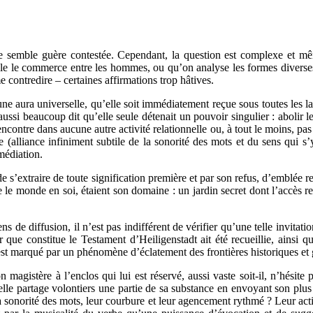
e semble guère contestée. Cependant, la question est complexe et mêm
sible le commerce entre les hommes, ou qu’on analyse les formes divers
contredire – certaines affirmations trop hâtives.
ura universelle, qu’elle soit immédiatement reçue sous toutes les lati
 aussi beaucoup dit qu’elle seule détenait un pouvoir singulier : abolir
ncontre dans aucune autre activité relationnelle ou, à tout le moins, pa
oésie (alliance infiniment subtile de la sonorité des mots et du sens qu
médiation.
de s’extraire de toute signification première et par son refus, d’emblée 
 le monde en soi, étaient son domaine : un jardin secret dont l’accès r
s de diffusion, il n’est pas indifférent de vérifier qu’une telle invitat
r que constitue le Testament d’Heiligenstadt ait été recueillie, ainsi 
est marqué par un phénomène d’éclatement des frontières historiques et
magistère à l’enclos qui lui est réservé, aussi vaste soit-il, n’hésite 
 elle partage volontiers une partie de sa substance en envoyant son plus 
a sonorité des mots, leur courbure et leur agencement rythmé ? Leur actio