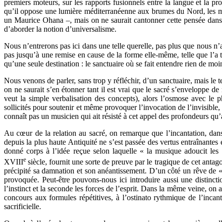
premiers moteurs, sur les rapports fusionnels entre la langue et la p
qu’il oppose une lumière méditerranéenne aux brumes du Nord, les mod
un Maurice Ohana –, mais on ne saurait cantonner cette pensée dans u
d’aborder la notion d’universalisme.
Nous n’entrerons pas ici dans une telle querelle, pas plus que nous n
pas jusqu’à une remise en cause de la forme elle-même, telle que l’a th
qu’une seule destination : le sanctuaire où se fait entendre rien de moi
Nous venons de parler, sans trop y réfléchir, d’un sanctuaire, mais le te
on ne saurait s’en étonner tant il est vrai que le sacré s’enveloppe d
veut la simple verbalisation des concepts), alors l’osmose avec le
sollicités pour soutenir et même provoquer l’invocation de l’invisible
connaît pas un musicien qui ait résisté à cet appel des profondeurs qu’a
Au cœur de la relation au sacré, on remarque que l’incantation, dans
depuis la plus haute Antiquité ne s’est passée des vertus entraînantes
donné corps à l’idée reçue selon laquelle « la musique adoucit les
e
XVIII
siècle, fournit une sorte de preuve par le tragique de cet ant
précipité sa damnation et son anéantissement. D’un côté un rêve de « p
provoquée. Peut-être pouvons-nous ici introduire aussi une distinct
l’instinct et la seconde les forces de l’esprit. Dans la même veine, on
concours aux formules répétitives, à l’ostinato rythmique de l’incan
sacrificielle.