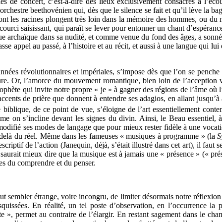
s de concert, c’est-à-dire des lieux exclusivement consacrés à l’écoute
orchestre beethovénien qui, dès que le silence se fait et qu’il lève la b
 dont les racines plongent très loin dans la mémoire des hommes, ou du
ourci saisissant, qui paraît se lever pour entonner un chant d’espéranc
sque archaïque dans sa nudité, et comme venue du fond des âges, a sonn
se appel au passé, à l’histoire et au récit, et aussi à une langue qui lu
nnées révolutionnaires et impériales, s’impose dès que l’on se penche 
rieure. Or, l’amorce du mouvement romantique, bien loin de l’acception
prophète qui invite notre propre « je » à gagner des régions de l’âme où 
cents de prière que donnent à entendre ses adagios, en allant jusqu’à af
 biblique, de ce point de vue, s’éloigne de l’art essentiellement cont
mme on s’incline devant les signes du divin. Ainsi, le Beau essentiel, 
odifié ses modes de langage que pour mieux rester fidèle à une vocation
au-delà du réel. Même dans les fameuses « musiques à programme » (la
S
escriptif de l’action (Janequin, déjà, s’était illustré dans cet art), il f
 saurait mieux dire que la musique est à jamais une « présence » (« prése
des du comprendre et du penser.
t sembler étrange, voire incongru, de limiter désormais notre réflexion à
squissées. En réalité, un tel poste d’observation, en l’occurrence la 
ette », permet au contraire de l’élargir. En restant sagement dans le ch