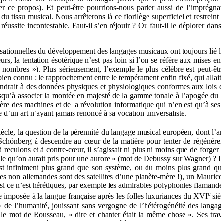
er ce propos). Et peut-être pourrions-nous parler aussi de l’imprégn
u tissu musical. Nous arrêterons là ce florilège superficiel et restreint 
éussite incontestable. Faut-il s’en réjouir ? Ou faut-il le déplorer dans 
lisationnelles du développement des langages musicaux ont toujours lié les
rs, la tentation ésotérique n’est pas loin si l’on se réfère aux mises 
 nombres »). Plus sérieusement, l’exemple le plus célèbre est peut-ê
en connu : le rapprochement entre le tempérament enfin fixé, qui allait f
pondrait à des données physiques et physiologiques conformes aux lois
usqu’à associer la montée en majesté de la gamme tonale à l’apogée du 
 l’ère des machines et de la révolution informatique qui n’en est qu’à se
 d’un art n’ayant jamais renoncé à sa vocation universaliste.
iècle, la question de la pérennité du langage musical européen, dont l’
Schönberg à descendre au cœur de la matière pour tenter de régénérer 
 à reculons et à contre-cœur, il s’agissait ni plus ni moins que de forg
cule qu’on aurait pris pour une aurore » (mot de Debussy sur Wagner) ? P
t infiniment plus grand que son système, ou du moins plus grand que
s non allemandes sont des satellites d’une planète-mère !), un Maurice 
si ce n’est hérétiques, par exemple les admirables polyphonies flamandes 
e
e imposée à la langue française après les folles luxuriances du XVI
si
 de l’humanité, jouissant sans vergogne de l’hétérogénéité des langage
n le mot de Rousseau, « dire et chanter était la même chose ». Ses t