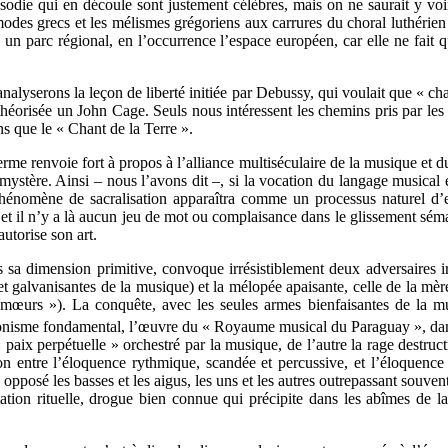
rosodie qui en découle sont justement célèbres, mais on ne saurait y voi
es grecs et les mélismes grégoriens aux carrures du choral luthérien 
n parc régional, en l’occurrence l’espace européen, car elle ne fait qu
’analyserons la leçon de liberté initiée par Debussy, qui voulait que «
éorisée un John Cage. Seuls nous intéressent les chemins pris par les un
ns que le « Chant de la Terre ».
rme renvoie fort à propos à l’alliance multiséculaire de la musique et du s
e mystère. Ainsi – nous l’avons dit –, si la vocation du langage musical 
 phénomène de sacralisation apparaîtra comme un processus naturel d’
, et il n’y a là aucun jeu de mot ou complaisance dans le glissement sém
utorise son art.
 sa dimension primitive, convoque irrésistiblement deux adversaires ir
 et galvanisantes de la musique) et la mélopée apaisante, celle de la m
 mœurs »). La conquête, avec les seules armes bienfaisantes de la m
agonisme fondamental, l’œuvre du « Royaume musical du Paraguay », dans 
aix perpétuelle » orchestré par la musique, de l’autre la rage destruct
ion entre l’éloquence rythmique, scandée et percussive, et l’éloquence
 a opposé les basses et les aigus, les uns et les autres outrepassant souv
tation rituelle, drogue bien connue qui précipite dans les abîmes de l