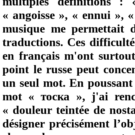
multiples définitions :
« angoisse », « ennui », 
musique me permettait de
traductions. Ces difficult
en français m'ont surtou
point le russe peut concen
un seul mot. En poussant 
mot
« тоска »
, j'ai ren
« douleur teintée de nosta
désigner
précisément
l’obj