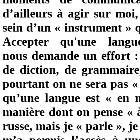
d’ailleurs à agir
sur moi,
sein d’un
«
instrument
»
A
ccepter qu'une langu
nous
demande un effort : 
de diction, de grammaire,
pourtant on ne sera pas « 
qu’une langue est
«
en 
manière dont on pense « à 
russe, mais je
«
parle
»
, j
m’a permis l’accès à une