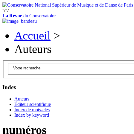
n°7
La Revue
du Conservatoire
Accueil
>
Auteurs
Index
Auteurs
Éditeur scientifique
Index de mots-clés
Index by keyword
numéros