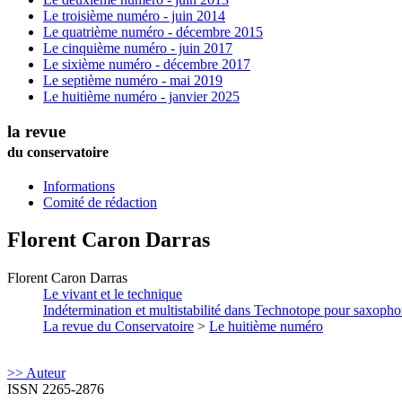
Le troisième numéro - juin 2014
Le quatrième numéro - décembre 2015
Le cinquième numéro - juin 2017
Le sixième numéro - décembre 2017
Le septième numéro - mai 2019
Le huitième numéro - janvier 2025
la revue
du conservatoire
Informations
Comité de rédaction
Florent
Caron Darras
Florent
Caron Darras
Le vivant et le technique
Indétermination et multistabilité dans Technotope pour saxophon
La revue du Conservatoire
>
Le huitième numéro
>> Auteur
ISSN 2265-2876