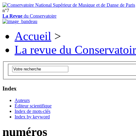
n°7
La Revue
du Conservatoire
Accueil
>
La revue du Conservatoi
Index
Auteurs
Éditeur scientifique
Index de mots-clés
Index by keyword
numéros