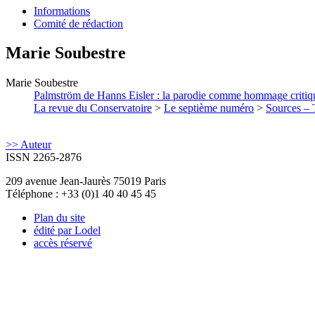
Informations
Comité de rédaction
Marie
Soubestre
Marie
Soubestre
Palmström de Hanns Eisler : la parodie comme hommage critiq
La revue du Conservatoire
>
Le septième numéro
>
Sources – T
>> Auteur
ISSN 2265-2876
209 avenue Jean-Jaurès 75019 Paris
Téléphone : +33 (0)1 40 40 45 45
Plan du site
édité par Lodel
accès réservé