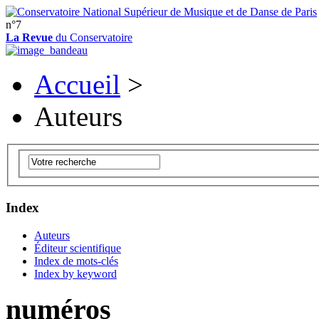
n°7
La Revue
du Conservatoire
Accueil
>
Auteurs
Index
Auteurs
Éditeur scientifique
Index de mots-clés
Index by keyword
numéros