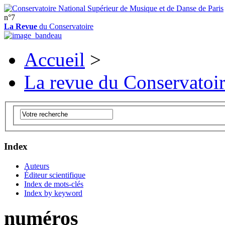
n°7
La Revue
du Conservatoire
Accueil
>
La revue du Conservatoi
Index
Auteurs
Éditeur scientifique
Index de mots-clés
Index by keyword
numéros