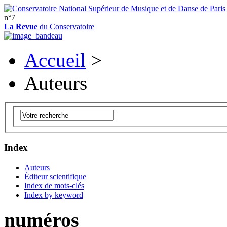
n°7
La Revue
du Conservatoire
Accueil
>
Auteurs
Index
Auteurs
Éditeur scientifique
Index de mots-clés
Index by keyword
numéros