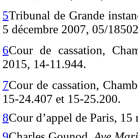
5
Tribunal de Grande instan
5 décembre 2007, 05/18502
6
Cour de cassation, Cham
2015, 14-11.944.
7
Cour de cassation, Chambr
15-24.407 et 15-25.200.
8
Cour d’appel de Paris, 15
9
Charles Gounod,
Ave Mar