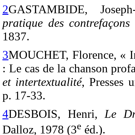
2
GASTAMBIDE, Joseph
pratique des contrefaçons
1837.
3
MOUCHET, Florence, « Inte
: Le cas de la chanson pro
et intertextualité
, Presses 
p. 17-33.
4
DESBOIS, Henri,
Le Dr
e
Dalloz, 1978 (3
éd.).