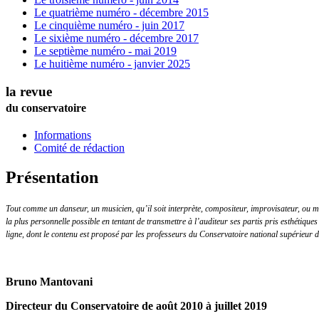
Le quatrième numéro - décembre 2015
Le cinquième numéro - juin 2017
Le sixième numéro - décembre 2017
Le septième numéro - mai 2019
Le huitième numéro - janvier 2025
la revue
du conservatoire
Informations
Comité de rédaction
Présentation
Tout comme un danseur, un musicien, qu’il soit interprète, compositeur, improvisateur, ou mus
la plus personnelle possible en tentant de transmettre à l’auditeur ses partis pris esthétiques 
ligne, dont le contenu est proposé par les professeurs du Conservatoire national supérieur 
Bruno Mantovani
Directeur du Conservatoire de août 2010 à juillet 2019