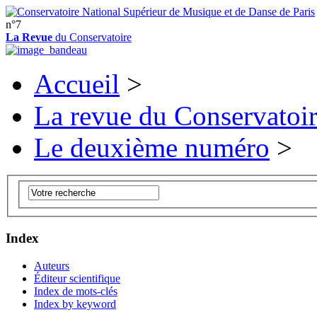
n°7
La Revue
du Conservatoire
Accueil
>
La revue du Conservatoi
Le deuxième numéro
>
Index
Auteurs
Éditeur scientifique
Index de mots-clés
Index by keyword