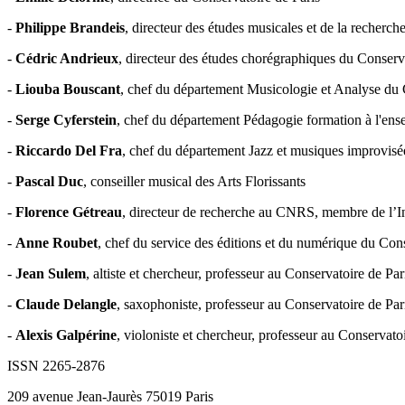
-
Philippe Brandeis
, directeur des études musicales et de la recherch
-
Cédric Andrieux
, directeur des études chorégraphiques du Conserv
-
Liouba Bouscant
, chef du département Musicologie et Analyse du 
-
Serge Cyferstein
, chef du département Pédagogie formation à l'ens
-
Riccardo Del Fra
, chef du département Jazz et musiques improvisé
-
Pascal Duc
, conseiller musical des Arts Florissants
-
Florence Gétreau
, directeur de recherche au CNRS, membre de l’In
-
Anne Roubet
, chef du service des éditions et du numérique du Cons
-
Jean Sulem
, altiste et chercheur, professeur au Conservatoire de Par
-
Claude Delangle
, saxophoniste, professeur au Conservatoire de Par
-
Alexis Galpérine
, violoniste et chercheur, professeur au Conservato
ISSN 2265-2876
209 avenue Jean-Jaurès 75019 Paris