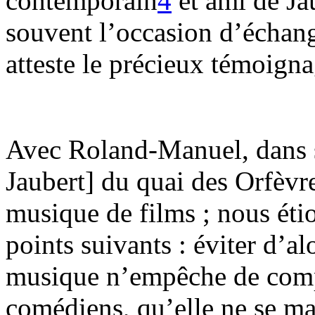
contemporain
4
et ami de Ja
souvent l’occasion d’échang
atteste le précieux témoign
Avec Roland-Manuel, dans s
Jaubert] du quai des Orfèvr
musique de films ; nous étio
points suivants : éviter d’al
musique n’empêche de compr
comédiens, qu’elle ne se man