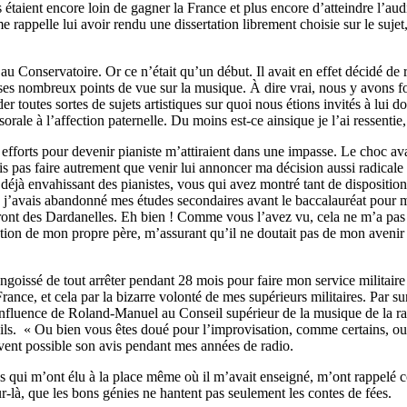
taient encore loin de gagner la France et plus encore d’atteindre l’audi
 rappelle lui avoir rendu une dissertation librement choisie sur le suje
au Conservatoire. Or ce n’était qu’un début. Il avait en effet décidé de r
es nombreux points de vue sur la musique. À dire vrai, nous y avons fort
r toutes sortes de sujets artistiques sur quoi nous étions invités à lui 
e à l’affection paternelle. Du moins est-ce ainsique je l’ai ressentie, c
fforts pour devenir pianiste m’attiraient dans une impasse. Le choc avait
 pas faire autrement que venir lui annoncer ma décision aussi radicale qu
déjà envahissant des pianistes, vous qui avez montré tant de disposition
j’avais abandonné mes études secondaires avant le baccalauréat pour me 
 front des Dardanelles. Eh bien ! Comme vous l’avez vu, cela ne m’a pa
ction de mon propre père, m’assurant qu’il ne doutait pas de mon avenir q
ngoissé de tout arrêter pendant 28 mois pour faire mon service militaire
rance, et cela par la bizarre volonté de mes supérieurs militaires. Par sur
l’influence de Roland-Manuel au Conseil supérieur de la musique de la r
s. « Ou bien vous êtes doué pour l’improvisation, comme certains, ou alo
ouvent possible son avis pendant mes années de radio.
gues qui m’ont élu à la place même où il m’avait enseigné, m’ont rappelé 
r-là, que les bons génies ne hantent pas seulement les contes de fées.