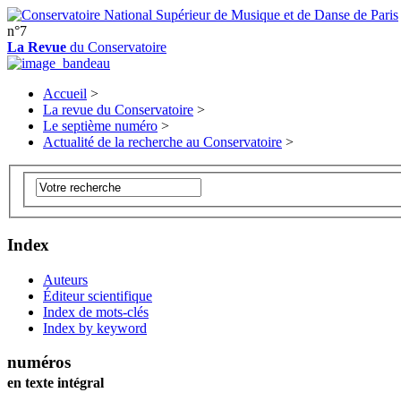
n°7
La Revue
du Conservatoire
Accueil
>
La revue du Conservatoire
>
Le septième numéro
>
Actualité de la recherche au Conservatoire
>
Index
Auteurs
Éditeur scientifique
Index de mots-clés
Index by keyword
numéros
en texte intégral