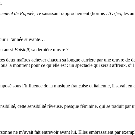
.
nement de Poppée
, ce saisissant rapprochement (hormis
L’Orfeo
, les a
ourir l’année suivante…
ra aussi
Falstaff
, sa dernière œuvre ?
es deux maîtres achever chacun sa longue carrière par une œuvre de demi
 la montrent pour ce qu’elle est : un spectacle qui serait affreux, s’il n
osé sous l’influence de la musique française et italienne, il savait en 
nsibilité, cette sensibilité rêveuse, presque féminine, qui se traduit pa
rsonne ne m’avait fait entrevoir avant lui. Elles embrassaient par exemp