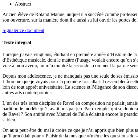
Abstract
Ancien élève de Roland-Manuel auquel il a succédé comme professeur d
son ouverture, sur la manière dont il a aussi su lui ouvrir les portes de 
Signaler ce document
Texte intégral
Lorsque j’avais vingt ans, étudiant en première année d’Histoire de la
d’Esthétique musicale, dont le maître (l’usage voulait encore qu’on s
voie à mon avenir, lui m’a montré la seconde : comment la parole sensib
Depuis mon adolescence, je ne manquais pas une seule de ses émissions
L’homme que je voyais pour la première fois allait-il ressembler à cet
loin de tout apprêt universitaire. La science et l’élégance de son disc
autres arts contemporains.
L’un des très rares disciples de Ravel en composition ne parlait jama
partition le modèle qu’il avait pris par jeu. Par exemple, qui se douter
de Ravel ? Son amitié avec Manuel de Falla éclairait encore le parado
si bien.
On aura peut-être du mal à croire ce que je n’ai appris que bien plus tard
qu’il procédait pour « Plaisir de la musique »(même les questions de sa 