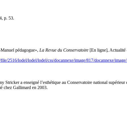
4, p. 53.
d-Manuel pédagogue»,
La Revue du Conservatoire
[En ligne], Actualité
e/file/2516/lodel/lodel/lodel/css/docannexe/image/817/docannexe/image
my Stricker a enseigné l’esthétique au Conservatoire national supérieur
ié chez Gallimard en 2003.