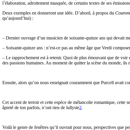
l’élaboration, adroitement masquée, de certains textes de ses émissions
Deux exemples en donneront une idée. D’abord, à propos du
Couron
qu’aujourd’hui) :
– Dernier ouvrage d’un musicien de soixante-quinze ans qui devait m
– Soixante-quinze ans : n’est-ce pas au même âge que Verdi compose
– Le rapprochement est à retenir. Quoi de plus émouvant que de voir c
des passions humaines. Au moment de quitter la scène du monde, ils nous
Ensuite, alors qu’on nous enseignait couramment que Purcell avait comp
Cet accent de terroir et cette espèce de mélancolie romantique, cette se
âpreté de ton parfois, n’ont rien de lullyste
2
.
Voilà le genre de fenêtres qu’il ouvrait pour nous, perspectives que pe