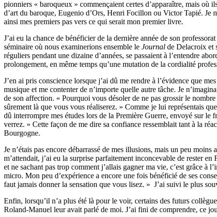
pionniers « baroqueux » commençaient certes d’apparaître, mais où ils é
d’art du baroque, Eugenio d’Ors, Henri Focillon ou Victor Tapié. Je me
ainsi mes premiers pas vers ce qui serait mon premier livre.
J’ai eu la chance de bénéficier de la dernière année de son professorat 
séminaire où nous examinerions ensemble le
Journal
de Delacroix et s
réguliers pendant une dizaine d’années, se passaient à l’entendre aborde
prolongement, en même temps qu’une mutation de la cordialité professoral
J’en ai pris conscience lorsque j’ai dû me rendre à l’évidence que mes e
musique et me contenter de n’importe quelle autre tâche. Je n’imaginais
de son affection. « Pourquoi vous désoler de ne pas grossir le nombre 
sûrement là que vous vous réaliserez. » Comme je lui représentais que 
dû interrompre mes études lors de la Première Guerre, envoyé sur le
verrez. » Cette façon de me dire sa confiance ressemblait tant à la réa
Bourgogne.
Je n’étais pas encore débarrassé de mes illusions, mais un peu moins a
m’attendait, j’ai eu la surprise parfaitement inconcevable de rester en F
et ne sachant pas trop comment j’allais gagner ma vie, c’est grâce à 
micro. Mon peu d’expérience a encore une fois bénéficié de ses conseil
faut jamais donner la sensation que vous lisez. » J’ai suivi le plus s
Enfin, lorsqu’il n’a plus été là pour le voir, certains des futurs collè
Roland-Manuel leur avait parlé de moi. J’ai fini de comprendre, ce jou