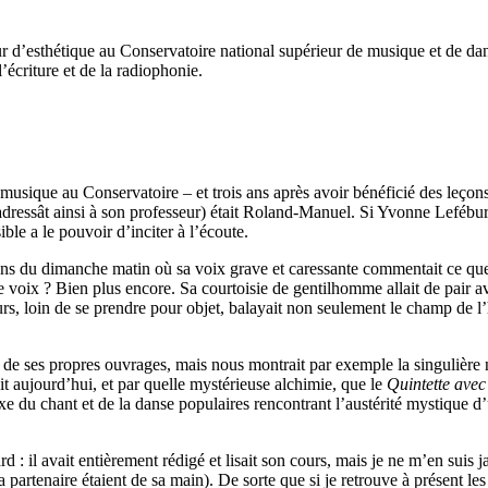
’esthétique au Conservatoire national supérieur de musique et de dans
l’écriture et de la radiophonie.
 musique au Conservatoire – et trois ans après avoir bénéficié des leçon
’adressât ainsi à son professeur) était Roland-Manuel. Si Yvonne Lefébu
le a le pouvoir d’inciter à l’écoute.
 du dimanche matin où sa voix grave et caressante commentait ce que l’on
te voix ? Bien plus encore. Sa courtoisie de gentilhomme allait de pair a
ours, loin de se prendre pour objet, balayait non seulement le champ de l
is de ses propres ouvrages, mais nous montrait par exemple la singulière
ait aujourd’hui, et par quelle mystérieuse alchimie, que le
Quintette avec
xe du chant et de la danse populaires rencontrant l’austérité mystique
 : il avait entièrement rédigé et lisait son cours, mais je ne m’en suis jam
partenaire étaient de sa main). De sorte que si je retrouve à présent les 