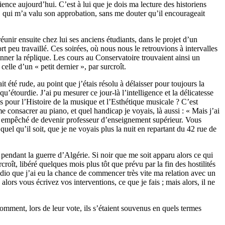
ence aujourd’hui. C’est à lui que je dois ma lecture des historiens
t, qui m’a valu son approbation, sans me douter qu’il encourageait
éunir ensuite chez lui ses anciens étudiants, dans le projet d’un
 peu travaillé. Ces soirées, où nous nous le retrouvions à intervalles
donner la réplique. Les cours au Conservatoire trouvaient ainsi un
elle d’un « petit dernier », par surcroît.
 été rude, au point que j’étais résolu à délaisser pour toujours la
’étourdie. J’ai pu mesurer ce jour-là l’intelligence et la délicatesse
s pour l’Histoire de la musique et l’Esthétique musicale ? C’est
consacrer au piano, et quel handicap je voyais, là aussi : « Mais j’ai
s empêché de devenir professeur d’enseignement supérieur. Vous
uel qu’il soit, que je ne voyais plus la nuit en repartant du 42 rue de
 pendant la guerre d’Algérie. Si noir que me soit apparu alors ce qui
croît, libéré quelques mois plus tôt que prévu par la fin des hostilités
adio que j’ai eu la chance de commencer très vite ma relation avec un
rs vous écrivez vos interventions, ce que je fais ; mais alors, il ne
comment, lors de leur vote, ils s’étaient souvenus en quels termes