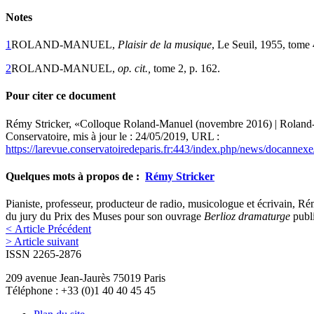
Notes
1
ROLAND-MANUEL,
Plaisir de la musique
, Le Seuil, 1955, tome 
2
ROLAND-MANUEL,
o
p. cit.,
tome 2, p. 162.
Pour citer ce document
Rémy
Stricker
, «Colloque Roland-Manuel (novembre 2016) | Rolan
Conservatoire, mis à jour le : 24/05/2019, URL :
https://larevue.conservatoiredeparis.fr:443/index.php/news/docannex
Quelques mots à propos de :
Rémy
Stricker
Pianiste, professeur, producteur de radio, musicologue et écrivain, Ré
du jury du Prix des Muses pour son ouvrage
Berlioz dramaturge
publ
< Article Précédent
> Article suivant
ISSN 2265-2876
209 avenue Jean-Jaurès 75019 Paris
Téléphone : +33 (0)1 40 40 45 45