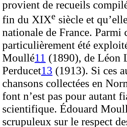
provient de recueils compilé
e
fin du XIX
siècle et qu’ell
nationale de France. Parmi c
particulièrement été exploi
Moullé
11
(1890), de Léon 
Perducet
13
(1913). Si ces a
chansons collectées en Norma
font n’est pas pour autant f
scientifique. Édouard Moull
scrupuleux sur le respect d