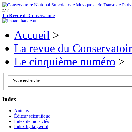
n°7
La Revue
du Conservatoire
Accueil
>
La revue du Conservatoi
Le cinquième numéro
>
Index
Auteurs
Éditeur scientifique
Index de mots-clés
Index by keyword