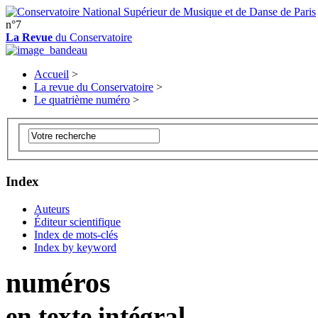
n°7
La Revue
du Conservatoire
Accueil
>
La revue du Conservatoire
>
Le quatrième numéro
>
Index
Auteurs
Éditeur scientifique
Index de mots-clés
Index by keyword
numéros
en texte intégral