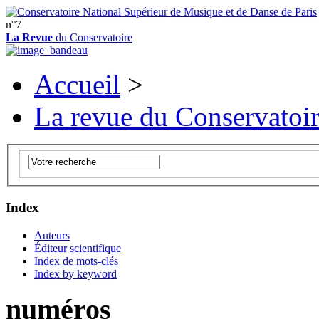
n°7
La Revue
du Conservatoire
Accueil
>
La revue du Conservatoi
Index
Auteurs
Éditeur scientifique
Index de mots-clés
Index by keyword
numéros