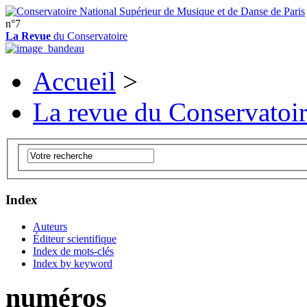
n°7
La Revue
du Conservatoire
Accueil
>
La revue du Conservatoi
Index
Auteurs
Éditeur scientifique
Index de mots-clés
Index by keyword
numéros