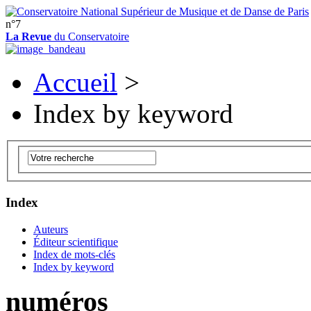
n°7
La Revue
du Conservatoire
Accueil
>
Index by keyword
Index
Auteurs
Éditeur scientifique
Index de mots-clés
Index by keyword
numéros