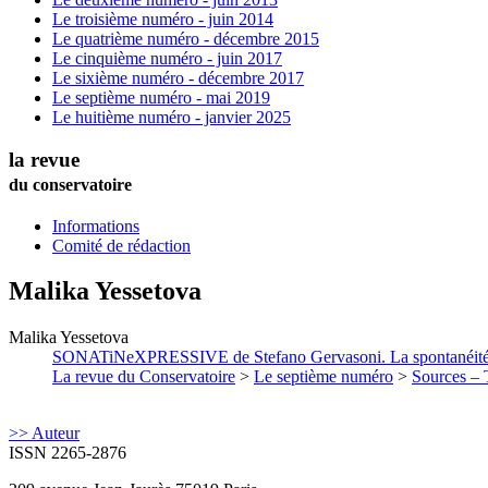
Le troisième numéro - juin 2014
Le quatrième numéro - décembre 2015
Le cinquième numéro - juin 2017
Le sixième numéro - décembre 2017
Le septième numéro - mai 2019
Le huitième numéro - janvier 2025
la revue
du conservatoire
Informations
Comité de rédaction
Malika
Yessetova
Malika
Yessetova
SONATiNeXPRESSIVE de Stefano Gervasoni. La spontanéité : 
La revue du Conservatoire
>
Le septième numéro
>
Sources – T
>> Auteur
ISSN 2265-2876