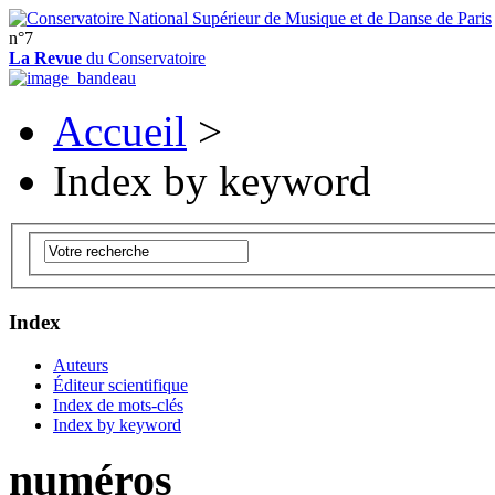
n°7
La Revue
du Conservatoire
Accueil
>
Index by keyword
Index
Auteurs
Éditeur scientifique
Index de mots-clés
Index by keyword
numéros