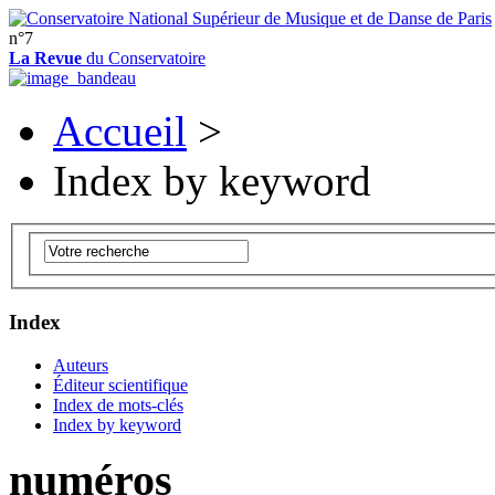
n°7
La Revue
du Conservatoire
Accueil
>
Index by keyword
Index
Auteurs
Éditeur scientifique
Index de mots-clés
Index by keyword
numéros