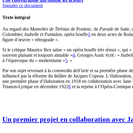
Une chorégraphie qui double les acteurs
Signaler ce document
Texte intégral
Au regard des
Mamelles de Tirésias
de Poulenc, de
Parade
de Satie
,
Colombier,
Isabelle et Pantalon
, opéra bouffe
1
en deux actes de Rolan
figure d’œuvre « rétrograde ».
Si le critique Maurice Bex salue « un opéra bouffe très réussi », qui «
souvent plaisant et toujours aimable »
4
, Georges Auric écrit : «
Isabel
à l’équivoque du « modernisme »
5
. »
Par son sujet revenant à la
commedia dell’arte
et sa première phase d
influencé par la réforme du théâtre de Jacques Copeau. L’élaboration, l
une première phase d’élaboration en 1918 en collaboration avec Jane 
Trianon-Lyrique en décembre 1922
6
et la reprise à l’Opéra-Comique
Un premier projet en collaboration avec J