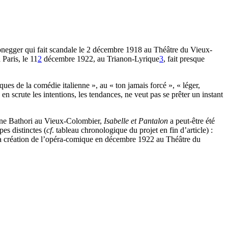
egger qui fait scandale le 2 décembre 1918 au Théâtre du Vieux-
Paris, le 11
2
décembre 1922, au Trianon-Lyrique
3
, fait presque
ques de la comédie italienne », au « ton jamais forcé », « léger,
 en scrute les intentions, les tendances, ne veut pas se prêter un instant
Jane Bathori au Vieux-Colombier,
Isabelle et Pantalon
a peut-être été
pes distinctes (
cf
. tableau chronologique du projet en fin d’article) :
 la création de l’opéra-comique en décembre 1922 au Théâtre du