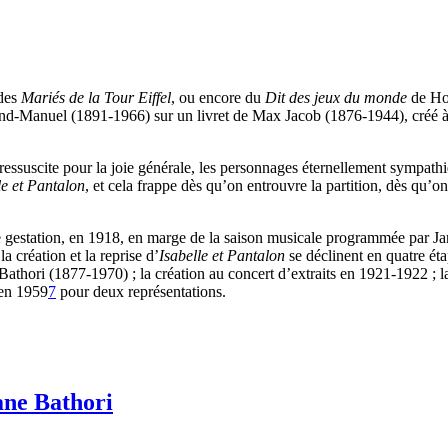
des
Mariés de la Tour Eiffel
, ou encore du
Dit des jeux du monde
de Hon
d-Manuel (1891-1966) sur un livret de Max Jacob (1876-1944), créé à 
 ressuscite pour la joie générale, les personnages éternellement sympathi
le et Pantalon
, et cela frappe dès qu’on entrouvre la partition, dès qu’on
e gestation, en 1918, en marge de la saison musicale programmée par 
a création et la reprise d’
Isabelle et Pantalon
se déclinent en quatre éta
Bathori (1877-1970) ; la création au concert d’extraits en 1921-1922 ;
 en 1959
7
pour deux représentations.
ane Bathori