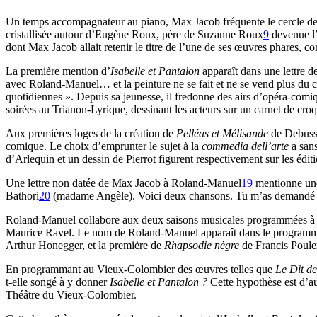
Un temps accompagnateur au piano, Max Jacob fréquente le cercle des
cristallisée autour d’Eugène Roux, père de Suzanne Roux
9
devenue l’
dont Max Jacob allait retenir le titre de l’une de ses œuvres phares, c
La première mention d’
Isabelle et Pantalon
apparaît dans une lettre
avec Roland-Manuel… et la peinture ne se fait et ne se vend plus du 
quotidiennes ». Depuis sa jeunesse, il fredonne des airs d’opéra-comi
soirées au Trianon-Lyrique, dessinant les acteurs sur un carnet de croq
Aux premières loges de la création de
Pelléas et Mélisande
de Debuss
comique. Le choix d’emprunter le sujet à la
commedia dell’arte
a sans
d’Arlequin et un dessin de Pierrot figurent respectivement sur les édi
Une lettre non datée de Max Jacob à Roland-Manuel
19
mentionne une 
Bathori
20
(madame Angèle). Voici deux chansons. Tu m’as demandé auss
Roland-Manuel collabore aux deux saisons musicales programmées à 
Maurice Ravel. Le nom de Roland-Manuel apparaît dans le programme
Arthur Honegger, et la première de
Rhapsodie nègre
de Francis Poul
En programmant au Vieux-Colombier des œuvres telles que
Le Dit d
t-elle songé à y donner
Isabelle et Pantalon ?
Cette hypothèse est d’au
Théâtre du Vieux-Colombier.