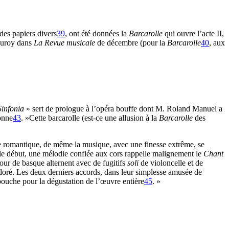
des papiers divers
39
, ont été données la
Barcarolle
qui ouvre l’acte II,
Cœuroy dans
La
Revue musicale
de décembre (pour la
Barcarolle
40
, aux
Sinfonia
» sert de prologue à l’opéra bouffe dont M. Roland Manuel a
lonne
43
. »Cette barcarolle (est-ce une allusion à la
Barcarolle
des
e romantique, de même la musique, avec une finesse extrême, se
 le début, une mélodie confiée aux cors rappelle malignement le
Chant
our de basque alternent avec de fugitifs
soli
de violoncelle et de
r doré. Les deux derniers accords, dans leur simplesse amusée de
 bouche pour la dégustation de l’œuvre entière
45
. »