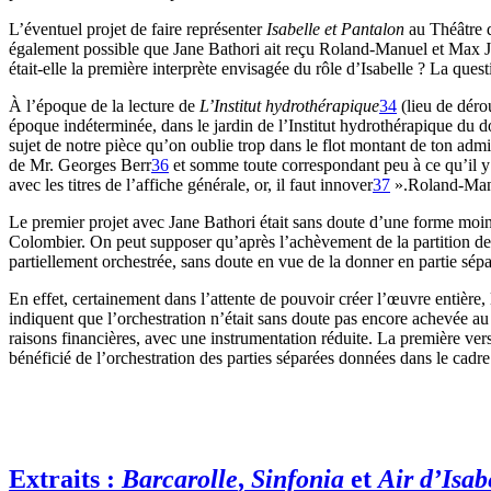
L’éventuel projet de faire représenter
Isabelle et Pantalon
au Théâtre d
également possible que Jane Bathori ait reçu Roland-Manuel et Max Ja
était-elle la première interprète envisagée du rôle d’Isabelle ? La quest
À l’époque de la lecture de
L’Institut hydrothérapique
34
(lieu de déro
époque indéterminée, dans le jardin de l’Institut hydrothérapique du 
sujet de notre pièce qu’on oublie trop dans le flot montant de ton admi
de Mr. Georges Berr
36
et somme toute correspondant peu à ce qu’il y a
avec les titres de l’affiche générale, or, il faut innover
37
».Roland-Manue
Le premier projet avec Jane Bathori était sans doute d’une forme moin
Colombier. On peut supposer qu’après l’achèvement de la partition de p
partiellement orchestrée, sans doute en vue de la donner en partie sépa
En effet, certainement dans l’attente de pouvoir créer l’œuvre entière,
indiquent que l’orchestration n’était sans doute pas encore achevée au
raisons financières, avec une instrumentation réduite. La première vers
bénéficié de l’orchestration des parties séparées données dans le cad
Extraits :
Barcarolle
,
Sinfonia
et
Air d’Isab