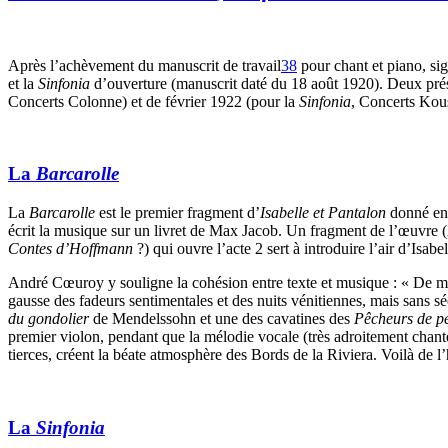
Après l’achèvement du manuscrit de travail
38
pour chant et piano, sig
et la
Sinfonia
d’ouverture (manuscrit daté du 18 août 1920). Deux prés
Concerts Colonne) et de février 1922 (pour la
Sinfonia
, Concerts Kou
La
Barcarolle
La
Barcarolle
est le premier fragment d’
Isabelle et Pantalon
donné en
écrit la musique sur un livret de Max Jacob. Un fragment de l’œuvre (
Contes d’Hoffmann
?) qui ouvre l’acte 2 sert à introduire l’air d’Isabe
André Cœuroy y souligne la cohésion entre texte et musique : « De m
gausse des fadeurs sentimentales et des nuits vénitiennes, mais sans 
du gondolier
de Mendelssohn et une des cavatines des
Pêcheurs de pe
premier violon, pendant que la mélodie vocale (très adroitement ch
tierces, créent la béate atmosphère des Bords de la Riviera. Voilà de l
La
Sinfonia