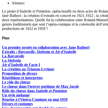
Abstract
Le projet d’
Isabelle et Pantalon
, opéra-bouffe en deux actes de Rolan
Jane Bathori ; la création d’extraits en concert en 1921-1922 ; la c
deux représentations. Quelle fut la collaboration entre Roland-Manu
genres traditionnels que sont l’opéra-comique et la
commedia dell’art
productions de 1922 et 1959 ?
Plan
Un premier projet en collaboration avec Jane Bathori
Extraits :
Barcarolle
,
Sinfonia
et
Air d’Isabelle
La
Barcarolle
La
Sinfonia
Air d’Isabelle
de l’acte I
La création au Trianon-Lyrique
Proposition de décors
Répétitions et interprètes
Le rôle du chœur
Le chœur dans l’œuvre poétique de Max Jacob
Rôle du chœur dans
Isabelle et Pantalon
Un style mélangé
Reprise à l’Opéra-Comique en mai 1959
Décors et costumes