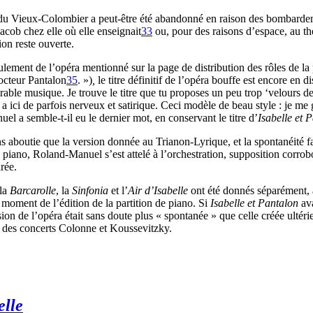
u Vieux-Colombier a peut-être été abandonné en raison des bombardement
cob chez elle où elle enseignait
33
ou, pour des raisons d’espace, au th
ion reste ouverte.
ulement de l’opéra mentionné sur la page de distribution des rôles de la
docteur Pantalon
35
. »)
,
le titre définitif de l’opéra bouffe est encore en
rable musique. Je trouve le titre que tu proposes un peu trop ‘velours d
 ici de parfois nerveux et satirique. Ceci modèle de beau style : je me g
l a semble-t-il eu le dernier mot, en conservant le titre d’
Isabelle et 
s aboutie que la version donnée au Trianon-Lyrique, et la spontanéité 
iano, Roland-Manuel s’est attelé à l’orchestration, supposition corrobo
rée.
 la
Barcarolle
, la
Sinfonia
et l’
Air d’Isabelle
ont été donnés séparément, a
 moment de l’édition de la partition de piano. Si
Isabelle et Pantalon
ava
ion de l’opéra était sans doute plus « spontanée » que celle créée ultér
re des concerts Colonne et Koussevitzky.
elle