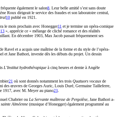
fréquente également le salon
8
. Leur belle amitié s’est sans doute
 Roux dirigeait le service des fraudes et son laboratoire central,
tral
10
publié en 1921.
éra le mois prochain avec Honegger
11
et je termine un opéra-comique
e
13
», apprécie ce « mélange de cliché romance et des réalités
aillant. En décembre 1903, Max Jacob passait fréquemment ses
de Ravel et a acquis une maîtrise de la forme et du style de l’opéra-
t Jane Bathori, investie dès les débuts du projet. Un dessin
lis
L’Institut hydrothérapique
à cinq heures et demie à Angèle
mbier
21
où sont donnés notamment les trois
Quatuors vocaux
de
 des œuvres de Georges Auric, Louis Duré, Germaine Tailleferre,
e 1917, avec M. Meyer au piano
23
.
uel Chabrier ou
La Servante maîtresse de Pergolèse
, Jane Bathori a-
 sainte Alméenne
(musique d’Honegger) également programmé au