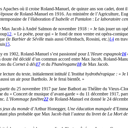
 Apaches où il croise Roland-Manuel, de quinze ans son cadet, dont il 
épouse de Roland-Manuel en 1916. Au ministère de l’Agriculture, Eugène
ontemporaine de l’élaboration d’
Isabelle et Pantalon
:
Le laboratoire cen
 de Max Jacob à André Salmon de novembre 1918 : « Je fais jouer un op
coup
12
. » Le poète, pour qui « le fond de mon ventre est opéra-comiqu
que (le
Barbier de Séville
mais aussi Offenbach, Rossini, etc.)
14
en trav
uis
15
.
y en 1902, Roland-Manuel s’est passionné pour
L’Heure espagnole
16
 doute été décidé d’un commun accord entre Max Jacob, Roland-Manuel e
tions du
Cornet à dés
17
et du
Phanérogame
18
de Max Jacob.
lecture du texte, initialement intitulé
L’Institut hydrothérapique :
« Je 
i un air pour Bartholo. Je le ferai bientôt. »
partir du 25 novembre 1917 par Jane Bathori au Théâtre du Vieux-Clo
 du « Concert de musique d’avant-garde » du 11 décembre 1917, parmi
enc.
L’Hommage funèbre
22
de Roland-Manuel est donné le 24 décembr
es jeux du monde
d’Arthur Honegger,
Une éducation manquée
d’Emman
tant plus probable que Max Jacob était l’auteur du livret de
La Mort de