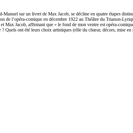
d-Manuel sur un livret de Max Jacob, se décline en quatre étapes distin
réation de l’opéra-comique en décembre 1922 au Théâtre du Trianon-Lyri
el et Max Jacob, affirmant que « le fond de mon ventre est opéra-com
e
? Quels ont été leurs choix artistiques (rôle du chœur, décors, mise en s