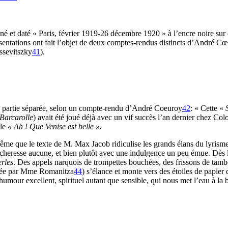
né et daté « Paris, février 1919-26 décembre 1920 » à l’encre noire sur 
entations ont fait l’objet de deux comptes-rendus distincts d’André 
ssevitszky
41
).
 partie séparée, selon un compte-rendu d’André Coeuroy
42
: « Cette «
Barcarolle
) avait été joué déjà avec un vif succès l’an dernier chez Co
lle
« Ah ! Que Venise est belle ».
ême que le texte de M. Max Jacob ridiculise les grands élans du lyrism
sécheresse aucune, et bien plutôt avec une indulgence un peu émue. Dès
rles
. Des appels narquois de trompettes bouchées, des frissons de tamb
antée par Mme Romanitza
44
) s’élance et monte vers des étoiles de papie
’humour excellent, spirituel autant que sensible, qui nous met l’eau à la