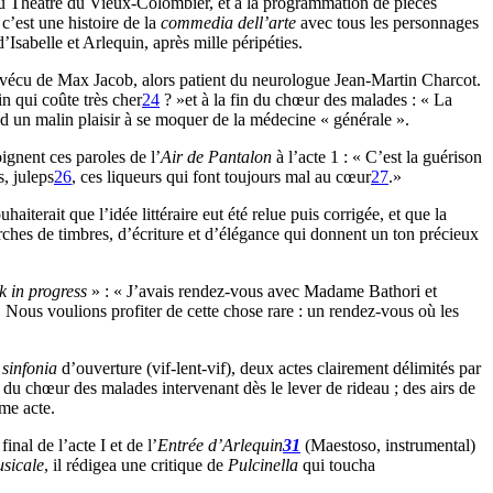
 Théâtre du Vieux-Colombier, et à la programmation de pièces
c’est une histoire de la
commedia dell’arte
avec tous les personnages
sabelle et Arlequin, après mille péripéties.
 vécu de Max Jacob, alors patient du neurologue Jean-Martin Charcot.
n qui coûte très cher
24
? »et à la fin du chœur des malades : « La
rend un malin plaisir à se moquer de la médecine « générale ».
gnent ces paroles de l’
Air de Pantalon
à l’acte 1 : « C’est la guérison
, juleps
26
, ces liqueurs qui font toujours mal au cœur
27
.»
terait que l’idée littéraire eut été relue puis corrigée, et que la
erches de timbres, d’écriture et d’élégance qui donnent un ton précieux
k in progress
» : « J’avais rendez-vous avec Madame Bathori et
Nous voulions profiter de cette chose rare : un rendez-vous où les
e
sinfonia
d’ouverture (vif-lent-vif), deux actes clairement délimités par
, du chœur des malades intervenant dès le lever de rideau ; des airs de
me acte.
final de l’acte I et de l’
Entrée d’Arlequin
31
(Maestoso, instrumental)
sicale
, il rédigea une critique de
Pulcinella
qui toucha