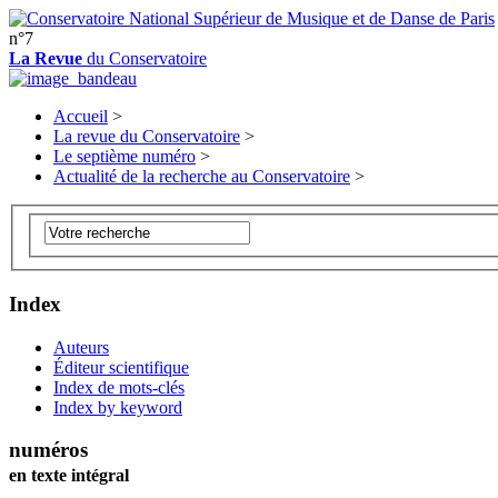
n°7
La Revue
du Conservatoire
Accueil
>
La revue du Conservatoire
>
Le septième numéro
>
Actualité de la recherche au Conservatoire
>
Index
Auteurs
Éditeur scientifique
Index de mots-clés
Index by keyword
numéros
en texte intégral