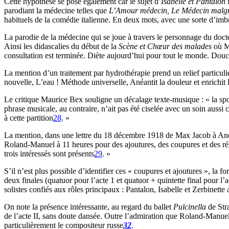
Cette hypothèse se pose également car le sujet d’
Isabelle et Pantalon
parodiant la médecine telles que
L’Amour médecin, Le Médecin malgr
habituels de la comédie italienne. En deux mots, avec une sorte d’imbr
La parodie de la médecine qui se joue à travers le personnage du doc
Ainsi les didascalies du début de la
Scène et Chœur des malades
où Ma
consultation est terminée. Diète aujourd’hui pour tout le monde. Douc
La mention d’un traitement par hydrothérapie prend un relief particu
nouvelle, L’eau ! Méthode universelle, Anéantit la douleur et enrichit
Le critique Maurice Bex souligne un décalage texte-musique : « la sponta
phrase musicale, au contraire, n’ait pas été ciselée avec un soin aussi
à cette partition
28
. »
La mention, dans une lettre du 18 décembre 1918 de Max Jacob à André
Roland-Manuel à 11 heures pour des ajoutures, des coupures et des rég
trois intéressés sont présents
29
. »
S’il n’est plus possible d’identifier ces « coupures et ajoutures », l
deux finales (quatuor pour l’acte 1 et quatuor + quintette final pour l’
solistes confiés aux rôles principaux : Pantalon, Isabelle et Zerbinette
On note la présence intéressante, au regard du ballet
Pulcinella
de Str
de l’acte II, sans doute dansée. Outre l’admiration que Roland-Manuel 
particulièrement le compositeur russe
32
.