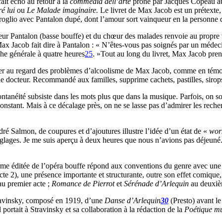
fait écho au retour à la
commedia dell’arte
prôné par Jacques Copeau au
é lui
ou
Le Malade imaginaire.
Le livret de Max Jacob est un prétexte, 
oglio avec Pantalon dupé, dont l’amour sort vainqueur en la personne d’I
teur Pantalon (basse bouffe) et du chœur des malades renvoie au propre
x Jacob fait dire à Pantalon : « N’êtes-vous pas soignés par un médeci
he générale à quatre heures
25
. »Tout au long du livret, Max Jacob p
lier au regard des problèmes d’alcoolisme de Max Jacob, comme en témoi
 le docteur. Recommandé aux familles, supprime cachets, pastilles, sirops
néité subsiste dans les mots plus que dans la musique. Parfois, on souhai
 constant. Mais à ce décalage près, on ne se lasse pas d’admirer les rech
 Salmon, de coupures et d’ajoutures illustre l’idée d’un état de «
wor
lages. Je me suis aperçu à deux heures que nous n’avions pas déjeuné. 
a forme éditée de l’opéra bouffe répond aux conventions du genre avec un
acte 2), une présence importante et structurante, outre son effet comique
 au premier acte ;
Romance de Pierrot
et
Sérénade
d’Arlequin
au deuxiè
avinsky, composé en 1919, d’une
Danse d’Arlequin
30
(Presto) avant le 
portait à Stravinsky et sa collaboration à la rédaction de la
Poétique mu