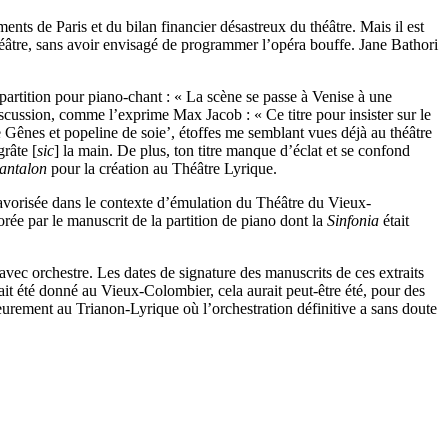
s de Paris et du bilan financier désastreux du théâtre. Mais il est
éâtre, sans avoir envisagé de programmer l’opéra bouffe. Jane Bathori
 partition pour piano-chant : « La scène se passe à Venise à une
 discussion, comme l’exprime Max Jacob : « Ce titre pour insister sur le
e Gênes et popeline de soie’, étoffes me semblant vues déjà au théâtre
râte [
sic
] la main. De plus, ton titre manque d’éclat et se confond
Pantalon
pour la création au Théâtre Lyrique.
favorisée dans le contexte d’émulation du Théâtre du Vieux-
rée par le manuscrit de la partition de piano dont la
Sinfonia
était
vec orchestre. Les dates de signature des manuscrits de ces extraits
it été donné au Vieux-Colombier, cela aurait peut-être été, pour des
ieurement au Trianon-Lyrique où l’orchestration définitive a sans doute