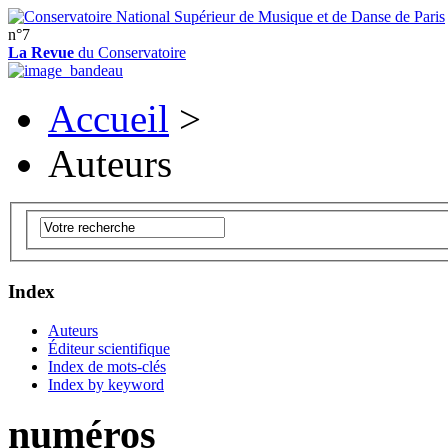
n°7
La Revue
du Conservatoire
Accueil
>
Auteurs
Index
Auteurs
Éditeur scientifique
Index de mots-clés
Index by keyword
numéros