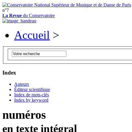
n°7
La Revue
du Conservatoire
Accueil
>
Index
Auteurs
Éditeur scientifique
Index de mots-clés
Index by keyword
numéros
en texte intégral